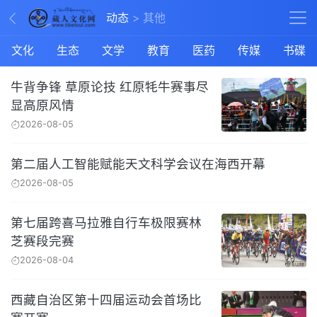
动态
其他
文化
生态
文学
教育
医药
传媒
书碟
牛背争锋 草原论技 红原牦牛赛事尽
显高原风情
2026-08-05
第二届人工智能赋能天文科学会议在海西开幕
2026-08-05
第七届跨喜马拉雅自行车极限赛林
芝赛段完赛
2026-08-04
西藏自治区第十四届运动会首场比