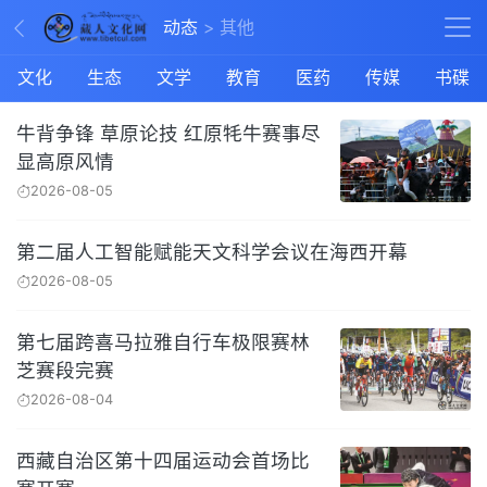
动态
其他
文化
生态
文学
教育
医药
传媒
书碟
牛背争锋 草原论技 红原牦牛赛事尽
显高原风情
2026-08-05
第二届人工智能赋能天文科学会议在海西开幕
2026-08-05
第七届跨喜马拉雅自行车极限赛林
芝赛段完赛
2026-08-04
西藏自治区第十四届运动会首场比