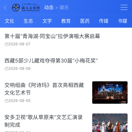
动态
娱乐
文化
生态
文学
教育
医药
传媒
书碟
第十届“青海湖·同宝山”拉伊演唱大赛启幕
2026-08-07
西藏5部少儿藏戏夺得第30届“小梅花奖”
2026-08-06
交响组曲《阿诗玛》首次亮相西藏
文化艺术节
2026-08-05
安多卫视“歌从草原来“文艺汇演录
制完成