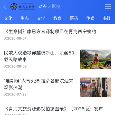
动态
影视
文化
生态
文学
教育
医药
传媒
书碟
《生命树》康巴方言译制项目在青海西宁签约
2026-08-07
民歌大观踏歌穿越横断山：滇藏50
载天路故事
2026-08-03
“暑期档”人气火爆 拉萨各影院迎来
观影热潮
2026-07-29
《青海文旅资源影视拍摄图录》（2026版）发布