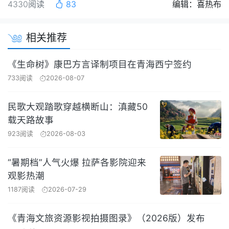
4330阅读
83
编辑：喜热布
相关推荐
《生命树》康巴方言译制项目在青海西宁签约
733阅读
2026-08-07
民歌大观踏歌穿越横断山：滇藏50
载天路故事
923阅读
2026-08-03
“暑期档”人气火爆 拉萨各影院迎来
观影热潮
1187阅读
2026-07-29
《青海文旅资源影视拍摄图录》（2026版）发布