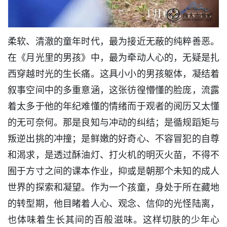
柔软、清澈的童年时代，最为接近无蔽的纯粹善恶。
在《月光里的男孩》中，最为牵动人心的，无疑是扎
西穿越时光的生长痛。这具小小的男孩躯体，凝结着
叙事空间中的多重意涵，这张彷徨懵懂的脸庞，流露
着太多于他的年纪难懂的情绪而于观者的阅历又太懂
的无可奈何。那是良知与冲动的纠结；是循规蹈矩与
叛逆出挑的冲撞；是鲜嫩的好奇心、不容冒犯的自尊
和渴求，是透过酥油灯、打火机的明灭火苗，不得不
囿于方寸之间的课本作业，抑或是朝那个未知的成人
世界的探索和凝望。作为一个孩童，身处于所在藏地
的转型期，他目睹着人心、观念、信仰的光怪陆离，
也体味着生长其间的百般滋味。这样切肤的少年心