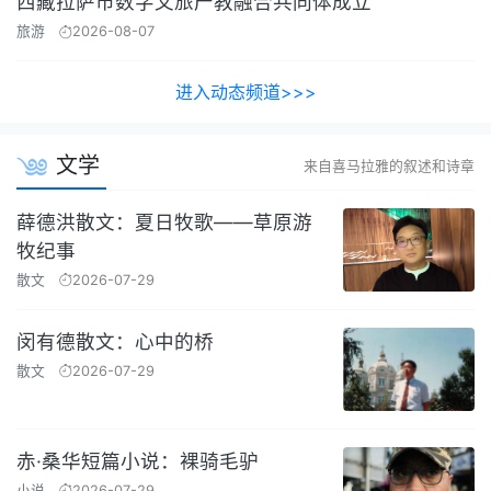
西藏拉萨市数字文旅产教融合共同体成立
旅游
2026-08-07
进入动态频道>>>
文学
来自喜马拉雅的叙述和诗章
薛德洪散文：夏日牧歌——草原游
牧纪事
散文
2026-07-29
闵有德散文：心中的桥
散文
2026-07-29
赤·桑华短篇小说：裸骑毛驴
小说
2026-07-29