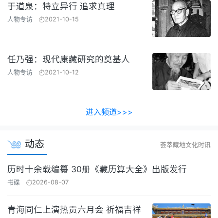
于道泉：特立异行 追求真理
人物专访
2021-10-15
任乃强：现代康藏研究的奠基人
人物专访
2021-10-12
进入频道>>>
动态
荟萃藏地文化时讯
历时十余载编纂 30册《藏历算大全》出版发行
书碟
2026-08-07
青海同仁上演热贡六月会 祈福吉祥