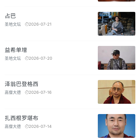
占巴
圣地文坛
2026-07-21
益希单增
圣地文坛
2026-07-20
泽翁巴登格西
高僧大德
2026-07-16
扎西根罗堪布
高僧大德
2026-07-14