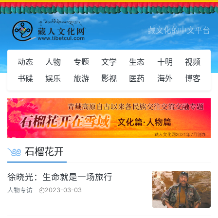
藏文化的中文平台
动态
人物
专题
文学
生态
十明
视频
书碟
娱乐
旅游
影视
医药
海外
博客
石榴花开
徐晓光：生命就是一场旅行
人物专访
2023-03-03