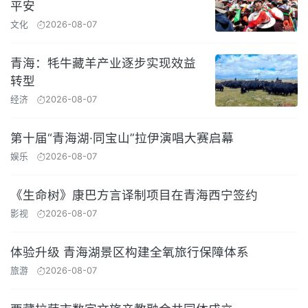
平安
文化
2026-08-07
青海：牦牛藏羊产业逐步实现效益
转型
经济
2026-08-07
第十届“青海湖·同宝山”拉伊演唱大赛启幕
娱乐
2026-08-07
《生命树》康巴方言译制项目在青海西宁签约
影视
2026-08-07
体验升级 青海湖景区构建全氧旅行保障体系
旅游
2026-08-07