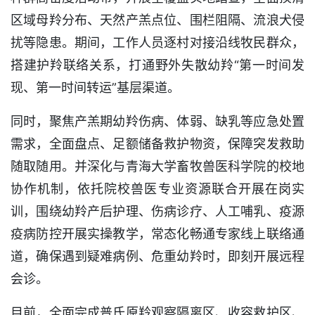
区域母羚分布、天然产羔点位、围栏阻隔、流浪犬侵
扰等隐患。期间，工作人员逐村对接沿线牧民群众，
搭建护羚联络关系，打通野外失散幼羚“第一时间发
现、第一时间转运”基层渠道。
同时，聚焦产羔期幼羚伤病、体弱、缺乳等应急处置
需求，全面盘点、足额储备救护物资，保障突发救助
随取随用。并深化与青海大学畜牧兽医科学院的校地
协作机制，依托院校兽医专业资源联合开展在岗实
训，围绕幼羚产后护理、伤病诊疗、人工哺乳、疫源
疫病防控开展实操教学，常态化畅通专家线上联络通
道，确保遇到疑难病例、危重幼羚时，即刻开展远程
会诊。
目前，全面完成普氏原羚观察隔离区、收容救护区、