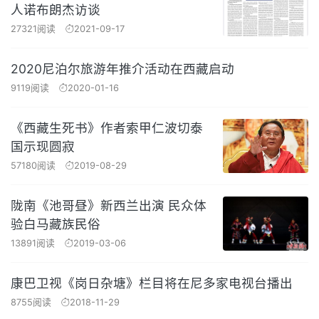
人诺布朗杰访谈
27321阅读
2021-09-17
2020尼泊尔旅游年推介活动在西藏启动
9119阅读
2020-01-16
《西藏生死书》作者索甲仁波切泰
国示现圆寂
57180阅读
2019-08-29
陇南《池哥昼》新西兰出演 民众体
验白马藏族民俗
13891阅读
2019-03-06
康巴卫视《岗日杂塘》栏目将在尼多家电视台播出
8755阅读
2018-11-29