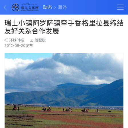
动态
海外
瑞士小镇阿罗萨镇牵手香格里拉县缔结
友好关系合作发展
环球时报
段聪聪
2012-08-20发布