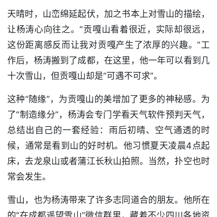
天晴时，山峦绵延起伏，加之书本上对雪山的描绘，
让杨涛心向往之。“贡嘎山看着很近，实际却很远，
这份距离感反而让我对贡嘎产生了浓厚的兴趣。”工
作后，杨涛搬到了成都，在这里，他一年可以看到几
十次雪山，但贡嘎山却是“可遇不可求”。
这种“随缘”，为贡嘎山的美增加了更多的神秘感。为
了“制造缘分”，杨涛会专门学看天气软件预判天气，
总结出自己的一套经验：雨后初晴、空气通透的时
候，通常是看到山的好时机。他习惯夏天凌晨4点起
床，去龙泉山或者蒲江长秋山拍照。当然，扑空也时
常会发生。
雪山，也为杨涛带来了许多志同道合的朋友。他所在
的“在成都遥望雪山”微信群里，藏着不少四川各地资