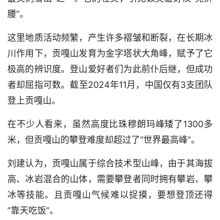
腰”。
这里地质活动频繁，产生许多褶皱和断裂，在长期冰
川作用下，贡嘎山发育为金字塔状大角峰，赋予了它
极高的辨识度。登山爱好者们为此前仆后继，但成功
者却屈指可数。截至2024年11月，中国仅有3支团队
登上贡嘎山。
在不少人看来，虽然高度比珠穆朗玛峰矮了1300多
米，但贡嘎山的攀登难度却超过了“世界最高峰”。
刘建认为，贡嘎山属于综合技术型山峰，由于其海拔
高、冰岩混合的山体，需要攀登者同时拥有攀岩、攀
冰等技能。且贡嘎山气候难以捉摸，要想登顶还得
“靠天吃饭”。