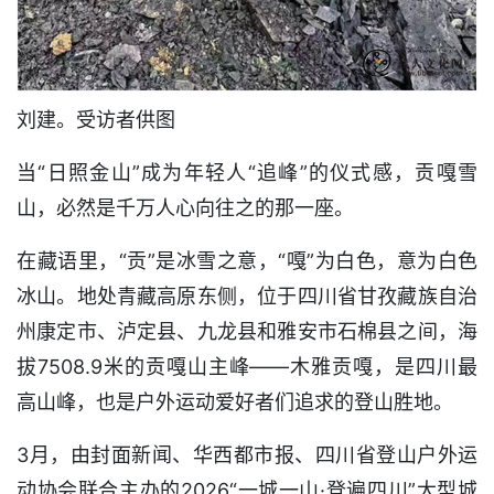
刘建。受访者供图
当“日照金山”成为年轻人“追峰”的仪式感，贡嘎雪
山，必然是千万人心向往之的那一座。
在藏语里，“贡”是冰雪之意，“嘎”为白色，意为白色
冰山。地处青藏高原东侧，位于四川省甘孜藏族自治
州康定市、泸定县、九龙县和雅安市石棉县之间，海
拔7508.9米的贡嘎山主峰——木雅贡嘎，是四川最
高山峰，也是户外运动爱好者们追求的登山胜地。
3月，由封面新闻、华西都市报、四川省登山户外运
动协会联合主办的2026“一城一山·登遍四川”大型城