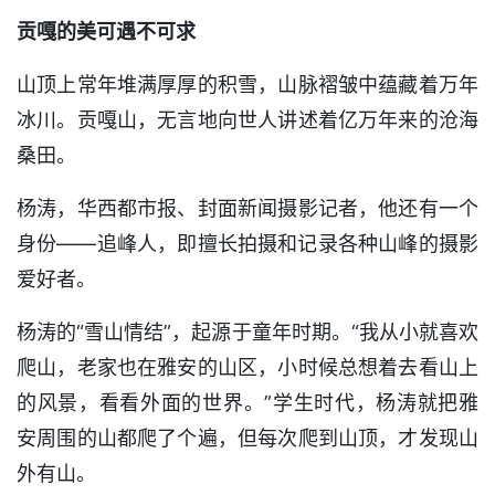
贡嘎的美可遇不可求
山顶上常年堆满厚厚的积雪，山脉褶皱中蕴藏着万年
冰川。贡嘎山，无言地向世人讲述着亿万年来的沧海
桑田。
杨涛，华西都市报、封面新闻摄影记者，他还有一个
身份——追峰人，即擅长拍摄和记录各种山峰的摄影
爱好者。
杨涛的“雪山情结”，起源于童年时期。“我从小就喜欢
爬山，老家也在雅安的山区，小时候总想着去看山上
的风景，看看外面的世界。”学生时代，杨涛就把雅
安周围的山都爬了个遍，但每次爬到山顶，才发现山
外有山。