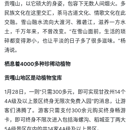
贡嘎山，以它硕大的身姿，包容下无数人间烟火。多
民族文化在这里交汇，茶马古道文化、情歌文化在此
交融。雪山融水流向大渡河、雅砻江，滋养一方水
土，千万年来，不曾改变。“在雪山面前，生活的琐
碎都变得渺小，也让平淡的日子多了很多滋味。”杨
涛说。
栖息着4000多种珍稀动植物
贡嘎山地区是动植物宝库
1月28日，一则“只需300多元，即可实现甘孜州14个
4A级及以上景区终身无限次免费入园”的消息，让游
客们沸腾了。游客只需支付300余元购买终身畅游
卡，即可终身不限次进入包括海螺沟、稻城亚丁两大
5A级景区在内的共14家4A级及以上景区。