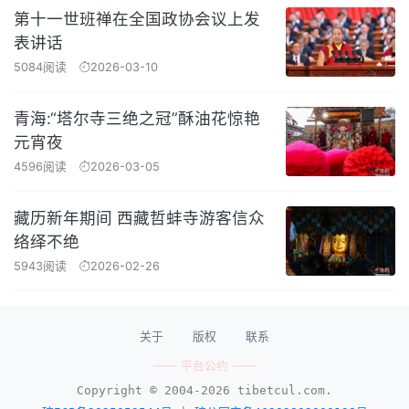
第十一世班禅在全国政协会议上发
表讲话
5084阅读
2026-03-10
青海:“塔尔寺三绝之冠”酥油花惊艳
元宵夜
4596阅读
2026-03-05
藏历新年期间 西藏哲蚌寺游客信众
络绎不绝
5943阅读
2026-02-26
关于
版权
联系
—— 平台公约 ——
Copyright © 2004-2026 tibetcul.com.