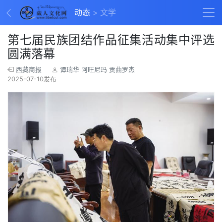
动态
文学
第七届民族团结作品征集活动集中评选
圆满落幕
西藏商报
谭瑞华 阿旺尼玛 贡曲罗杰
2025-07-10发布