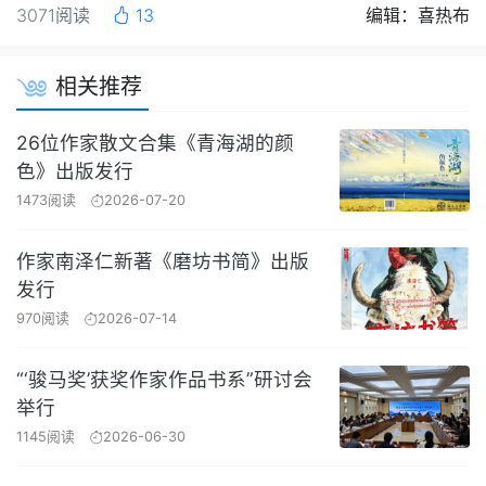
3071阅读
13
编辑：喜热布
相关推荐
26位作家散文合集《青海湖的颜
色》出版发行
1473阅读
2026-07-20
作家南泽仁新著《磨坊书简》出版
发行
970阅读
2026-07-14
“‘骏马奖’获奖作家作品书系”研讨会
举行
1145阅读
2026-06-30