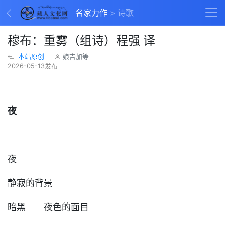
名家力作
诗歌
穆布：重雾（组诗）程强 译
本站原创
娘吉加等
2026-05-13发布
夜
夜
静寂的背景
暗黑——夜色的面目