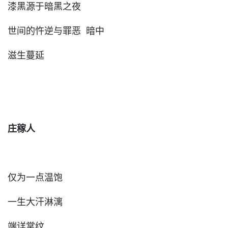
漆黑源于暗黑之夜
世间的忤逆与罪恶 暗中
滋生蔓延
庄稼人
仅为一点温饱
一生大汗淋漓
端详掌纹