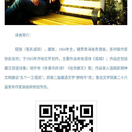
译者简介：
程强（笔名成琼），藏族，1964年生，籍贯青海省贵德县，系中国作家
协会会员；于1983年开始文学创作，主要作品有母语诗《孤城》；作品还包括
藏汉双语诗集；译作有《赤桑华的诗》《哇热散文》等；作品曾入选国家精神
文明建设“五个一工程奖”，获第二届藏语文学“野牦牛”奖；鲁迅文学院第二十六
届青年作家高级研修班学员。