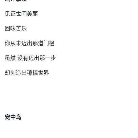
见证世间美丽
回味苦乐
你从未迈出那道门槛
虽然 没有迈出那一步
却创造出稼穑世界
宠中鸟