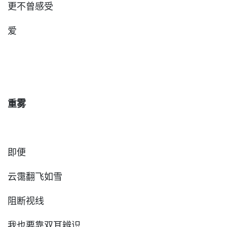
更不曾感受
爱
重雾
即便
云霭翻飞如雪
阻断视线
我也要靠双耳辨识