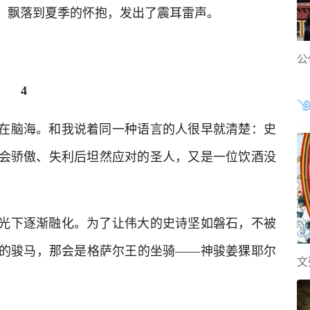
，飘落到夏季的怀抱，发出了震耳雷声。
公
4
在脑海。和我说着同一种语言的人很早就清楚：史
会骄傲、失利后坦然应对的圣人，又是一位饮酒没
光下逐渐融化。为了让伟大的史诗坚如磐石，不被
的骏马，那会是格萨尔王的坐骑——神骏姜猓耶尔
文