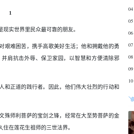
04
1
05
是现实世界里民众最可靠的朋友。
06
07
对艰难困苦，携手高歌美好生活；他和拥戴他的勇
08
，并肩抗击外辱、保卫家园，以智慧和方便清除邪
09
10
人和正道的践行者。因此，他们伟大壮烈的行动和
。
文殊师利菩萨的宝剑之锋，经常在大至势菩萨的金
久住在莲花生祖师的三世法界。