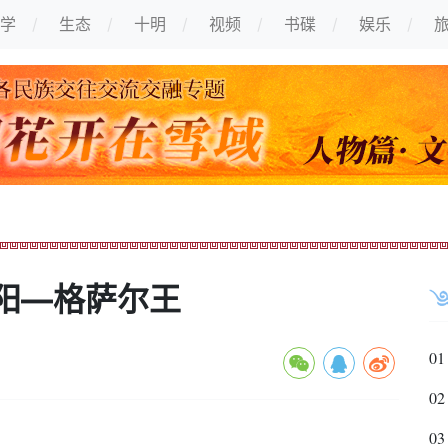
学
生态
十明
视频
书碟
娱乐
阳—格萨尔王
01
02
03