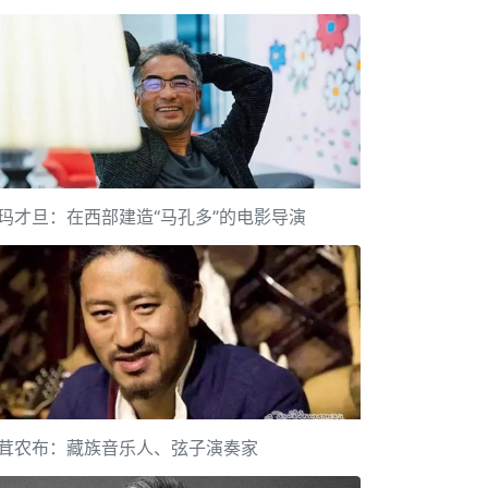
玛才旦：在西部建造“马孔多”的电影导演
茸农布：藏族音乐人、弦子演奏家