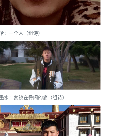
恰：一个人（组诗）
墨水：萦绕在骨间的痛（组诗）