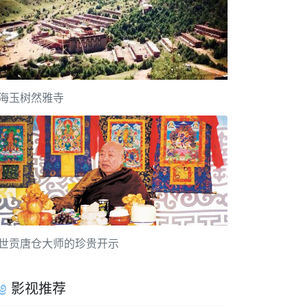
海玉树然雅寺
世贡唐仓大师的珍贵开示
影视推荐