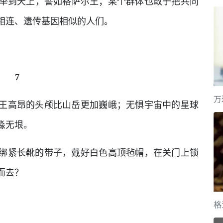
举到天上，譬如格萨尔王；某个群体也敢于把共同
相连、遗传基因相似的人们。
7
万
王高昂的头颅比山岳更加巍峨；无惧宇宙中的星球
淼无垠。
绑紧长靴的带子，戴好白色高顶毡帽，在关门上锁
而去？
格