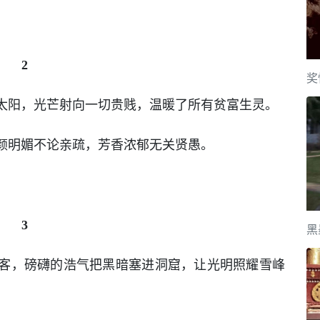
2
奖
太阳，光芒射向一切贵贱，温暖了所有贫富生灵。
颜明媚不论亲疏，芳香浓郁无关贤愚。
3
黑
客，磅礴的浩气把黑暗塞进洞窟，让光明照耀雪峰