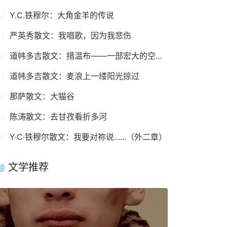
Y.C.铁穆尔：大角金羊的传说
严英秀散文：我唱歌，因为我悲伤
道帏多吉散文：措温布——一部宏大的空间叙事
道帏多吉散文：麦浪上一缕阳光掠过
那萨散文：大猫谷
陈涛散文：去甘孜看折多河
Y·C·铁穆尔散文：我要对祢说......（外二章）
文学推荐