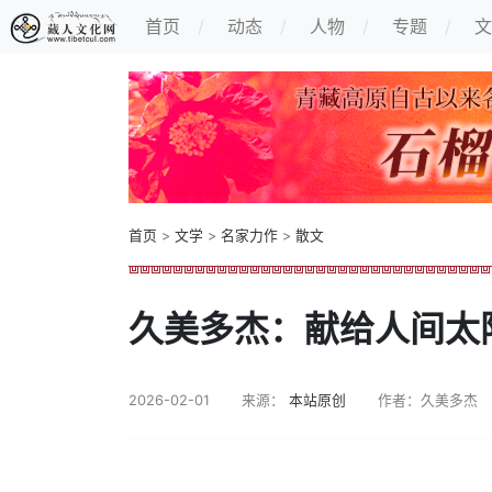
首页
动态
人物
专题
文
首页
>
文学
>
名家力作
>
散文
久美多杰：献给人间太
2026-02-01
来源：
本站原创
作者：久美多杰