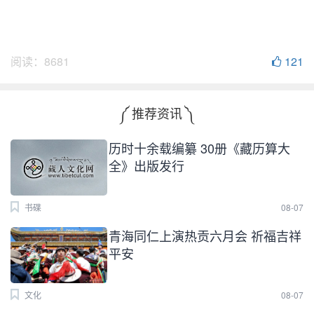
阅读：
8681
121
༼ 推荐资讯 ༽
历时十余载编纂 30册《藏历算大
全》出版发行
书碟
08-07
青海同仁上演热贡六月会 祈福吉祥
平安
文化
08-07