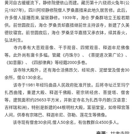
黄河自古缓缓流下，静修院便依山而建。藏历第十六绕迥火兔年(公
元1927年)，四川阿坝静修院僧人罗桑嘉措来此地久居苦修。此后，
许多僧人接踵而来,留居静修。1939年，海仓·罗桑群培立王般若期
供。前世圆寂后，海仓·罗桑贡却嘉措继前世主持该寺，新建了久美
德钦寝宫。前世圆寂后，海仓·罗桑坚华嘉措又承衣钵，续其香火，
弘法利生。
寺内奉有大悲观音像、干手观音、四臂观音、释迦牟尼佛像
等。此外尚有唐卡多幅。管藏《丹珠尔》、《菩提道次第广论》、
《如意藤》、《四部律典》等经籍2000多卷。
该寺除大殿外，还有海仓活佛昂欠、经轮房、泥塑堂及僧舍30
余所，僧众130余名。
该寺于1981年经玛曲县人民政府批准开放。后将寺址迁至玛宁
扎西曲隆，重建大殿、释迦千佛殿、密宗转经房、菩提塔、僧舍
等，建筑面积约25653平方米，并新定寺名为扎西华丹朗(汉语意：
吉祥瑞和洲)，特别是新建的44根明柱大殿，富丽堂皇，如帝释宫落
人间，供奉有宗喀巴、释迦牟尼、弥勒、莲花生等佛像。
该寺现有僧舍30余间,僧人50余名，有信教群众4500多人。
来源
：甘肃寺院