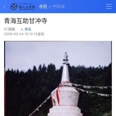
寺院
宁玛派
青海互助甘冲寺
网络
佚名
2009-03-24 10:12:12发布