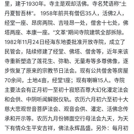
里，建于1930年。寺主是观却活佛。寺名梵语称“土
丹夏智吾林”。 1958年前共有僧侣35人，活佛2人，
经堂一座、昂房两院、吉哇昂一处，僧舍十七处，佛
塔两座、本康一座。“文革”期间寺院建筑全部拆除。
1982年11月24日经海东地委批准开放寺院，成立了
民管会，陆续修建了经堂、佛塔、僧舍等，近年来该
寺重新塑造了莲花生、弥勒、无量寿等多尊佛像，逐
步恢复了原来的宗教节日法会。现有公共僧舍等房屋
70余间，土地4亩，经堂1座；现有喇嘛15人。寺院
主要法会有正月初一至初十寂怒百尊大幻化灌定法会
和会供、中阴听闻解脱仪轨。农历六月初六至初十大
慈大悲观世音菩萨法会、观音会供、灌定、活佛念传
承和开示等。农历九月份狮面空行母法会九天，为天
下有情众生平安吉祥，佛法永辉昌盛。另外：每月初