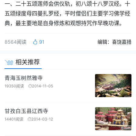
一、二十五颂莲师会供仪轨，初八颂十八罗汉经。十
五颂绿度母四曼扎罗经，平时僧侣们主要学习佛学经
典，最主要地是自身修炼和观想持咒作早晚功课。
8564阅读
91
编辑：喜饶嘉措
相关推荐
青海玉树然雅寺
19350阅读
2014-11-05
甘孜白玉县辽西寺
14401阅读
2014-03-12