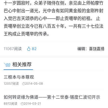
十一岁圆寂时，众弟子随侍在侧，亲见由上师帕摩竹
巴心中射出一道光，光中含有如同黄金般的金刚杵射
入觉巴吉天颂恭的心中——即止贡噶举的初祖。 止
贡噶举创立迄今已有八百五十年，一共有三十七位法
王构成止贡噶举的传承。
11067阅读
82
编辑：喜饶嘉措
相关推荐
三根本与本尊观
12057阅读
2014-05-08
如何转逆缘为佛道——第十二世泰·锡度仁波切开示
8972阅读
2014-03-21