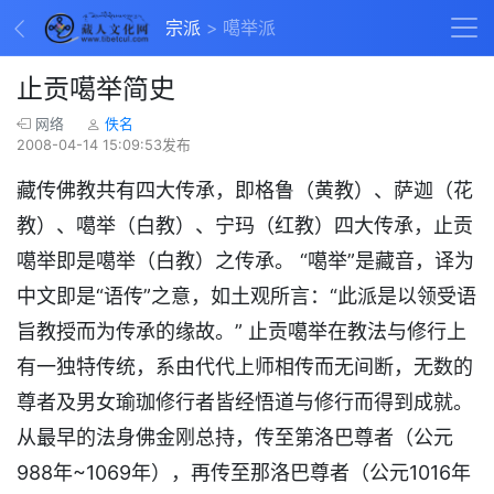
宗派
噶举派
止贡噶举简史
网络
佚名
2008-04-14 15:09:53发布
藏传佛教共有四大传承，即格鲁（黄教）、萨迦（花
教）、噶举（白教）、宁玛（红教）四大传承，止贡
噶举即是噶举（白教）之传承。 “噶举”是藏音，译为
中文即是“语传”之意，如土观所言：“此派是以领受语
旨教授而为传承的缘故。” 止贡噶举在教法与修行上
有一独特传统，系由代代上师相传而无间断，无数的
尊者及男女瑜珈修行者皆经悟道与修行而得到成就。
从最早的法身佛金刚总持，传至第洛巴尊者（公元
988年~1069年），再传至那洛巴尊者（公元1016年