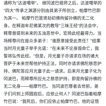
通称为“达波噶举”。 继冈波巴祖师之后，达波噶举的
“四大”传承之渊源分别由其弟子所创立，帕摩竹巴即
为其一。 帕摩竹巴是贤劫初佛拘留孙佛的无二化
身。在释迦牟尼佛某次的教导“三昧王经”的法会中，
释尊曾提到未来的五浊恶世中，宏扬此经最得力。当
场释尊问在座众多弟子：“谁愿意接受此责任？”结果
当时月光童子举手允诺：“在未来不论身毁命亡，我
誓将弘传此经。”但是，月光童子亦请求在场的诸大
菩萨于未来世帮他护持正法，同时亦请求佛陀慈悲护
持，佛陀答应月光童子此一请求。后来月光童子化为
冈波巴，而释尊所应允之慈悲护持，即是拘留孙佛的
无二化身——帕摩竹巴。 当冈波巴尊者去世前，弟
子们问到上师圆寂后，应依止何人？冈波巴指着帕摩
竹巴说：“我死后，你们应依止帕摩竹巴，他的证悟