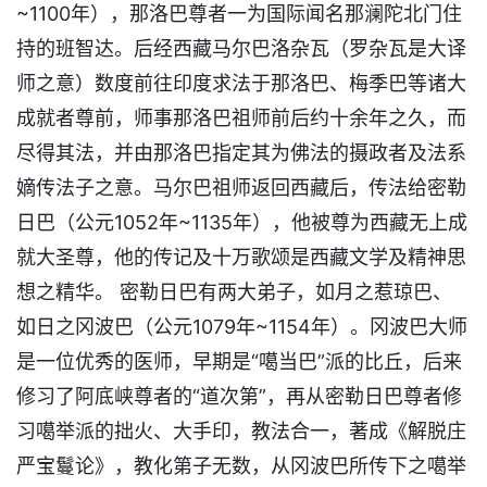
~1100年），那洛巴尊者一为国际闻名那澜陀北门住
持的班智达。后经西藏马尔巴洛杂瓦（罗杂瓦是大译
师之意）数度前往印度求法于那洛巴、梅季巴等诸大
成就者尊前，师事那洛巴祖师前后约十余年之久，而
尽得其法，并由那洛巴指定其为佛法的摄政者及法系
嫡传法子之意。马尔巴祖师返回西藏后，传法给密勒
日巴（公元1052年~1135年），他被尊为西藏无上成
就大圣尊，他的传记及十万歌颂是西藏文学及精神思
想之精华。 密勒日巴有两大弟子，如月之惹琼巴、
如日之冈波巴（公元1079年~1154年）。冈波巴大师
是一位优秀的医师，早期是“噶当巴”派的比丘，后来
修习了阿底峡尊者的“道次第”，再从密勒日巴尊者修
习噶举派的拙火、大手印，教法合一，著成《解脱庄
严宝鬘论》，教化第子无数，从冈波巴所传下之噶举