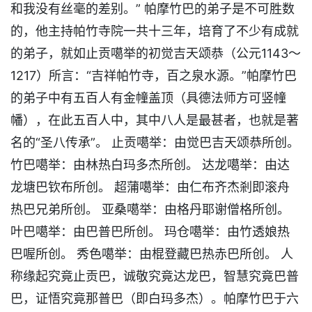
和我没有丝毫的差别。” 帕摩竹巴的弟子是不可胜数
的，他主持帕竹寺院一共十三年，培育了不少有成就
的弟子，就如止贡噶举的初觉吉天颂恭（公元1143～
1217）所言：“吉祥帕竹寺，百之泉水源。”帕摩竹巴
的弟子中有五百人有金幢盖顶（具德法师方可竖幢
幡），在此五百人中，其中八人是最甚者，也就是著
名的“圣八传承”。 止贡噶举：由觉巴吉天颂恭所创。
竹巴噶举：由林热白玛多杰所创。 达龙噶举：由达
龙塘巴钦布所创。 超蒲噶举：由仁布齐杰剎即滚舟
热巴兄弟所创。 亚桑噶举：由格丹耶谢僧格所创。
叶巴噶举：由巴普巴所创。 玛仓噶举：由竹透娘热
巴喔所创。 秀色噶举：由棍登藏巴热赤巴所创。 人
称缘起究竟止贡巴，诚敬究竟达龙巴，智慧究竟巴普
巴，证悟究竟那普巴（即白玛多杰）。帕摩竹巴于六