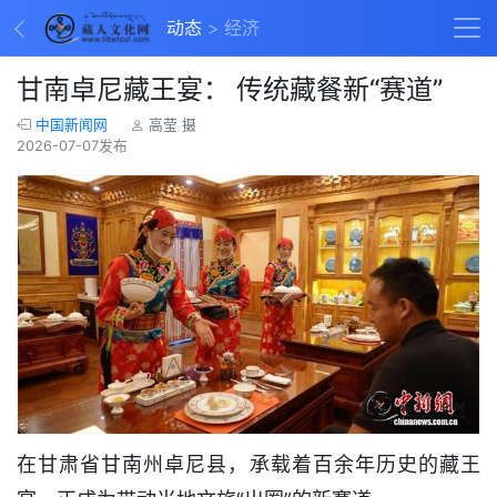
动态
经济
甘南卓尼藏王宴： 传统藏餐新“赛道”
中国新闻网
高莹 摄
2026-07-07发布
在甘肃省甘南州卓尼县，承载着百余年历史的藏王