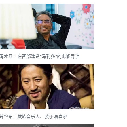
玛才旦：在西部建造“马孔多”的电影导演
茸农布：藏族音乐人、弦子演奏家