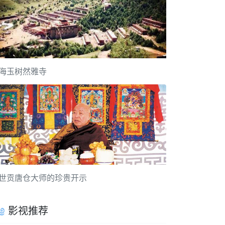
海玉树然雅寺
世贡唐仓大师的珍贵开示
影视推荐