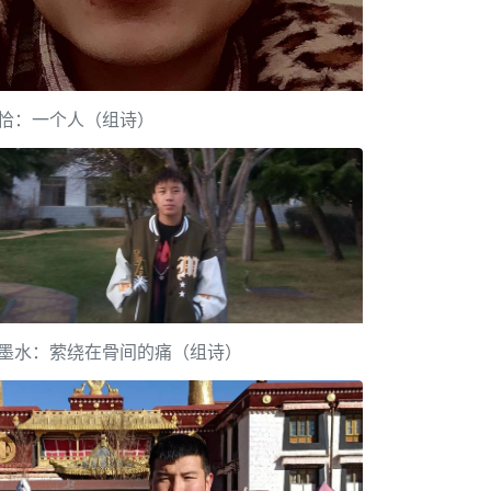
恰：一个人（组诗）
墨水：萦绕在骨间的痛（组诗）