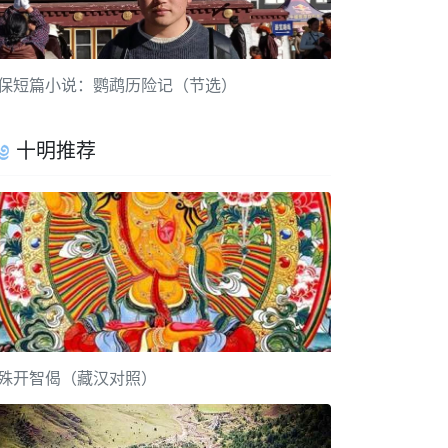
保短篇小说：鹦鹉历险记（节选）
十明推荐
殊开智偈（藏汉对照）