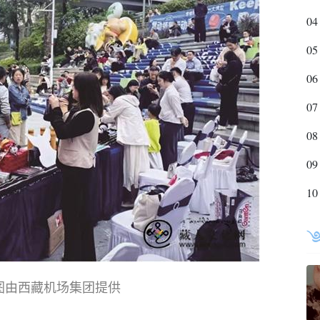
04
05
06
07
08
09
10
图由西藏机场集团提供