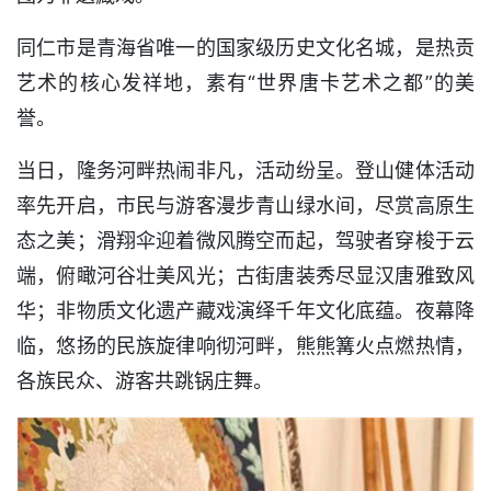
同仁市是青海省唯一的国家级历史文化名城，是热贡
艺术的核心发祥地，素有“世界唐卡艺术之都”的美
誉。
当日，隆务河畔热闹非凡，活动纷呈。登山健体活动
率先开启，市民与游客漫步青山绿水间，尽赏高原生
态之美；滑翔伞迎着微风腾空而起，驾驶者穿梭于云
端，俯瞰河谷壮美风光；古街唐装秀尽显汉唐雅致风
华；非物质文化遗产藏戏演绎千年文化底蕴。夜幕降
临，悠扬的民族旋律响彻河畔，熊熊篝火点燃热情，
各族民众、游客共跳锅庄舞。