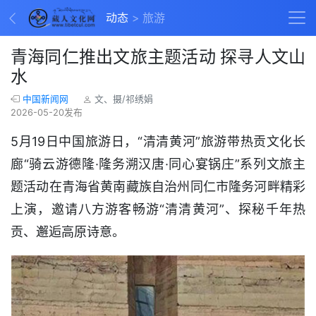
动态
旅游
青海同仁推出文旅主题活动 探寻人文山
水
中国新闻网
文、摄/祁绣娟
2026-05-20发布
5月19日中国旅游日，“清清黄河”旅游带热贡文化长
廊“骑云游德隆·隆务溯汉唐·同心宴锅庄”系列文旅主
题活动在青海省黄南藏族自治州同仁市隆务河畔精彩
上演，邀请八方游客畅游“清清黄河”、探秘千年热
贡、邂逅高原诗意。