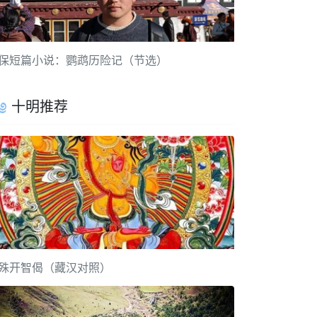
保短篇小说：鹦鹉历险记（节选）
十明推荐
殊开智偈（藏汉对照）