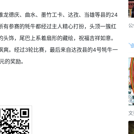
堆龙德庆、曲水、墨竹工卡、达孜、当雄等县的24
公
所有参赛的牦牛都经过主人精心打扮，头顶一簇红
的头饰，尾巴上系着扇形的藏绘，祝福吉祥如意。
飒爽。经过3轮比赛，最后来自达孜县的4号牦牛一
0元的奖励。
文