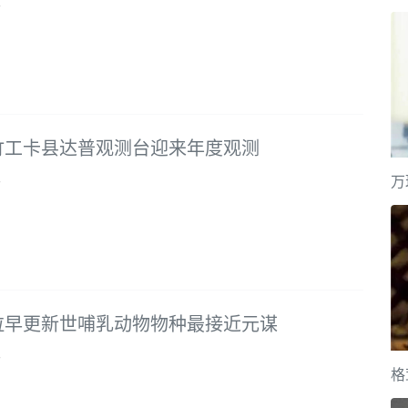
3
竹工卡县达普观测台迎来年度观测
万
3
拉早更新世哺乳动物物种最接近元谋
3
格