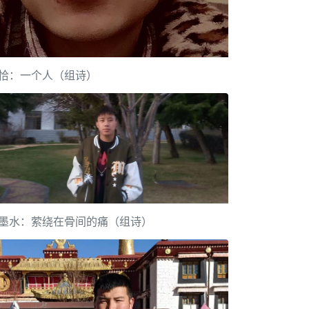
恰：一个人（组诗）
墨水：萦绕在骨间的痛（组诗）