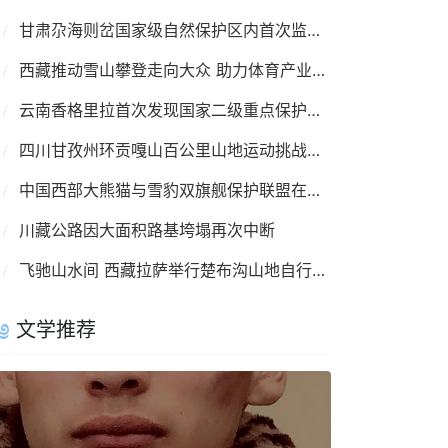
甘肃尕海则岔国家级自然保护区内首次监测到羚牛
西藏推动雪山攀登走向大众 助力体育产业复苏
云南香格里拉首次发现国家二级重点保护鸟类彩鹮
四川甘孜州环贡嘎山百公里山地运动挑战赛8月举行
中国西部大熊猫与雪豹双旗舰保护联盟在成都成立
川藏公路因大面积路基垮塌再次中断
飞驰山水间 西藏拉萨举行楚布沟山地自行车越野赛
文学推荐