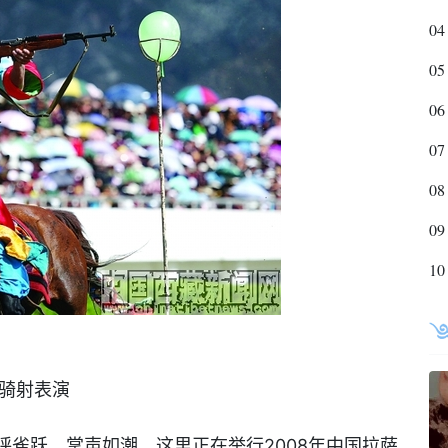
04
05
06
07
08
09
10
骑射表演
呼雀跃，掌声如潮，这里正在举行2008年中国拉萨