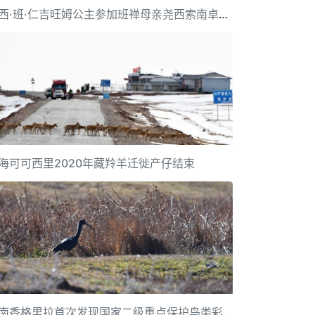
尧西·班·仁吉旺姆公主参加班禅母亲尧西索南卓玛葬礼
海可可西里2020年藏羚羊迁徙产仔结束
云南香格里拉首次发现国家二级重点保护鸟类彩鹮