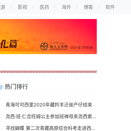
旅游
影视
医药
海外
博客
软件
热门排行
青海可可西里2020年藏羚羊迁徙产仔结束
尧西·班·仁吉旺姆公主参加班禅母亲尧西索南卓玛葬礼
寻找蝴蝶 第二次青藏高原综合科考走进西藏墨脱