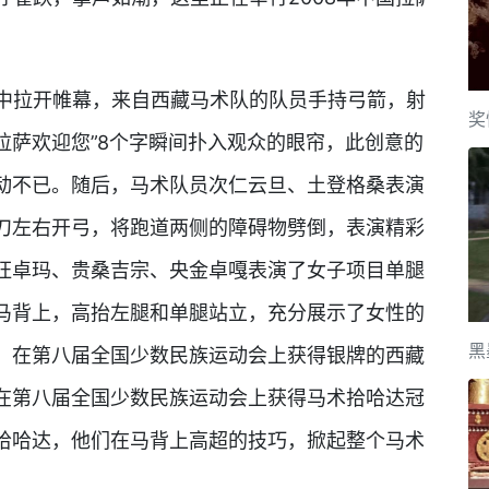
》中拉开帷幕，来自西藏马术队的队员手持弓箭，射
奖
拉萨欢迎您”8个字瞬间扑入观众的眼帘，此创意的
动不已。随后，马术队员次仁云旦、土登格桑表演
刀左右开弓，将跑道两侧的障碍物劈倒，表演精彩
旺卓玛、贵桑吉宗、央金卓嘎表演了女子项目单腿
马背上，高抬左腿和单腿站立，充分展示了女性的
黑
。在第八届全国少数民族运动会上获得银牌的西藏
在第八届全国少数民族运动会上获得马术拾哈达冠
拾哈达，他们在马背上高超的技巧，掀起整个马术