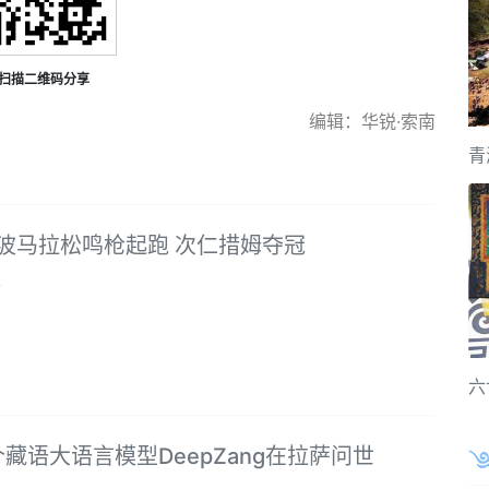
扫描二维码分享
编辑：华锐·索南
青
宁波马拉松鸣枪起跑 次仁措姆夺冠
3
六
藏语大语言模型DeepZang在拉萨问世