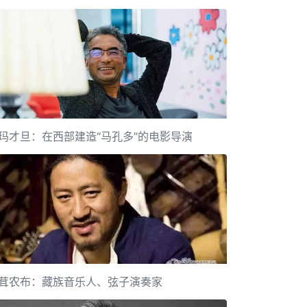
玛才旦：在西部建造“马孔多”的电影导演
茸农布：藏族音乐人、弦子演奏家