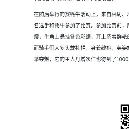
在随后举行的赛牦牛活动上，来自林周、
名选手和牦牛参加了比赛。参加比赛前，
缨，牛角上悬挂各色彩绸，耳上系着鲜艳
而骑手们大多头戴礼帽，身着藏袍，英姿
举夺魁，它的主人丹增次仁也得到了100