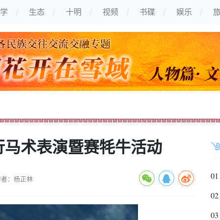
学
生态
十明
视频
书碟
娱乐
行马术表演暨赛牦牛活动
01
作者：杨正林
02
03