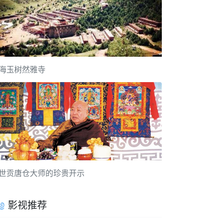
海玉树然雅寺
世贡唐仓大师的珍贵开示
影视推荐