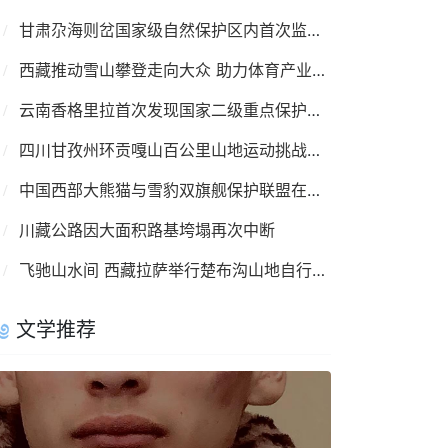
甘肃尕海则岔国家级自然保护区内首次监测到羚牛
西藏推动雪山攀登走向大众 助力体育产业复苏
云南香格里拉首次发现国家二级重点保护鸟类彩鹮
四川甘孜州环贡嘎山百公里山地运动挑战赛8月举行
中国西部大熊猫与雪豹双旗舰保护联盟在成都成立
川藏公路因大面积路基垮塌再次中断
飞驰山水间 西藏拉萨举行楚布沟山地自行车越野赛
文学推荐