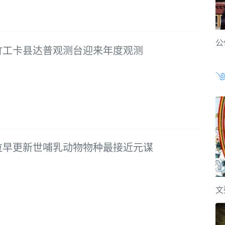
公
竹工卡县达普观测台迎来年度观测
拉早更新世哺乳动物物种最接近元谋
文