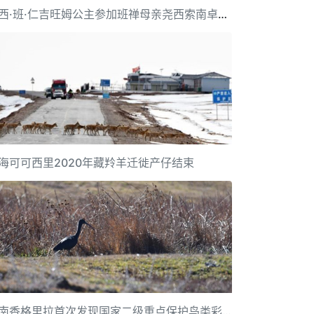
尧西·班·仁吉旺姆公主参加班禅母亲尧西索南卓玛葬礼
海可可西里2020年藏羚羊迁徙产仔结束
云南香格里拉首次发现国家二级重点保护鸟类彩鹮