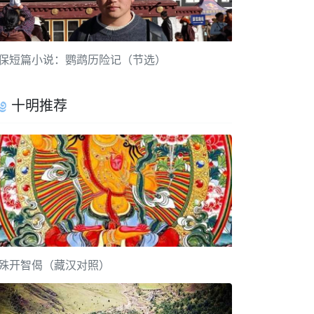
保短篇小说：鹦鹉历险记（节选）
十明推荐
殊开智偈（藏汉对照）