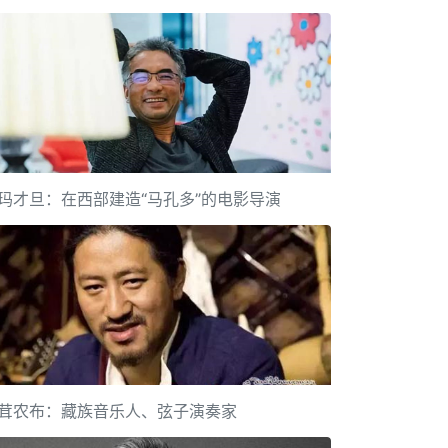
玛才旦：在西部建造“马孔多”的电影导演
茸农布：藏族音乐人、弦子演奏家