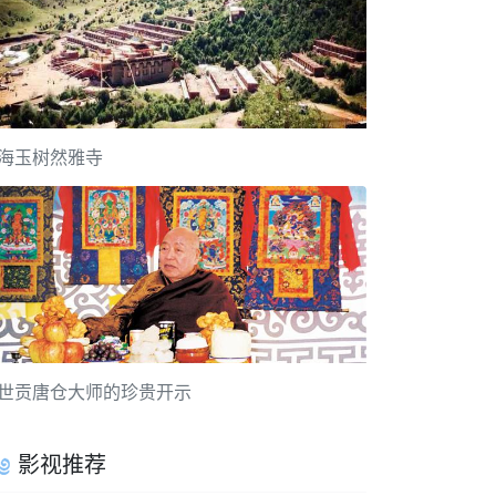
海玉树然雅寺
世贡唐仓大师的珍贵开示
影视推荐