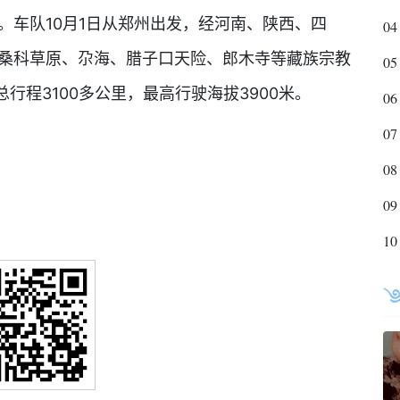
。车队10月1日从郑州出发，经河南、陕西、四
04
、桑科草原、尕海、腊子口天险、郎木寺等藏族宗教
05
行程3100多公里，最高行驶海拔3900米。
06
07
08
09
10