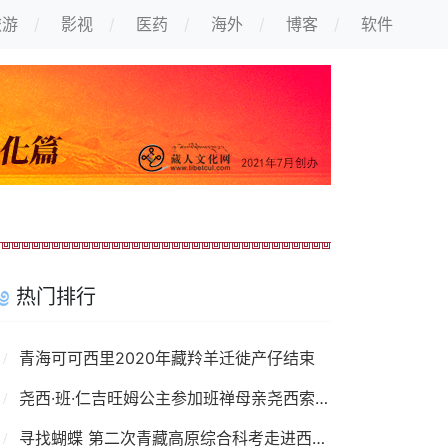
旅游
影视
医药
海外
博客
软件
热门排行
青海可可西里2020年藏羚羊迁徙产仔结束
尧西·班·仁吉旺姆公主参加班禅母亲尧西索南卓玛葬礼
寻找蝴蝶 第二次青藏高原综合科考走进西藏墨脱