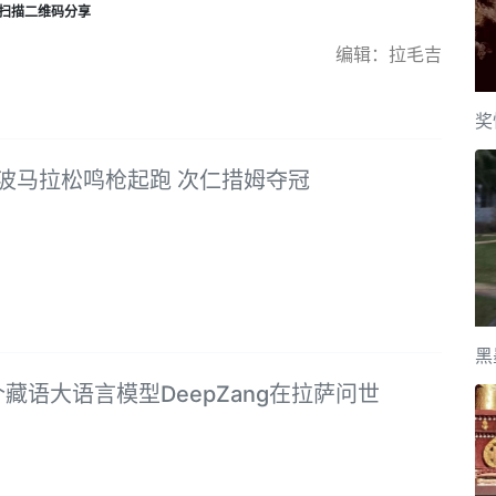
扫描二维码分享
编辑：拉毛吉
奖
宁波马拉松鸣枪起跑 次仁措姆夺冠
黑
藏语大语言模型DeepZang在拉萨问世