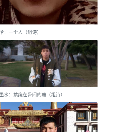
恰：一个人（组诗）
墨水：萦绕在骨间的痛（组诗）