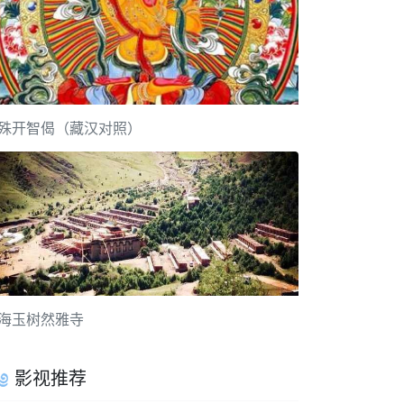
殊开智偈（藏汉对照）
海玉树然雅寺
影视推荐