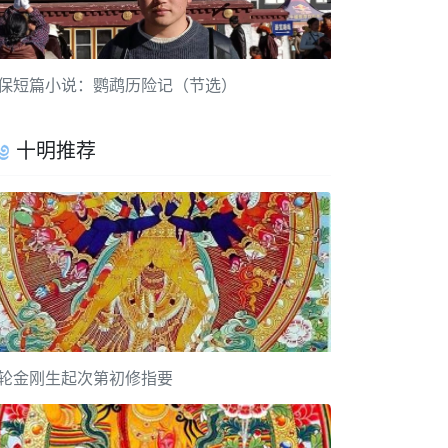
保短篇小说：鹦鹉历险记（节选）
十明推荐
轮金刚生起次第初修指要