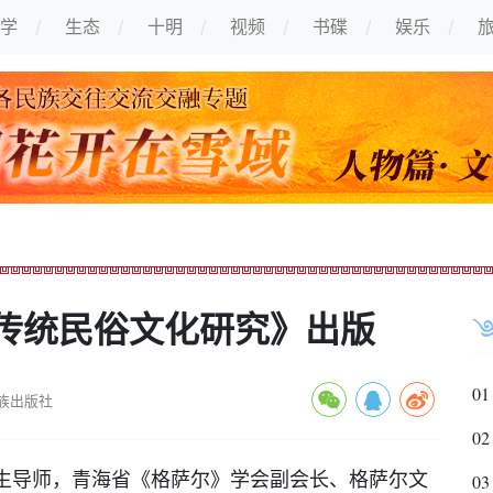
学
生态
十明
视频
书碟
娱乐
传统民俗文化研究》出版
01
族出版社
02
生导师，青海省《格萨尔》学会副会长、格萨尔文
03