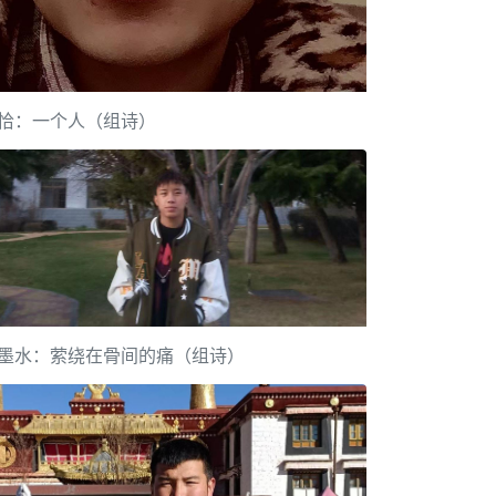
恰：一个人（组诗）
墨水：萦绕在骨间的痛（组诗）