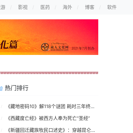
旅游
影视
医药
海外
博客
软件
热门排行
《藏地密码10》解118个谜团 耗时三年终出大结局
《西藏度亡经》被西方人奉为死亡“圣经”
《新疆回迁藏族牧民口述史》：穿越昆仑山的故事