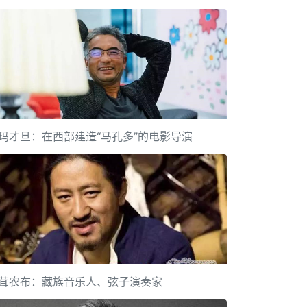
玛才旦：在西部建造“马孔多”的电影导演
茸农布：藏族音乐人、弦子演奏家