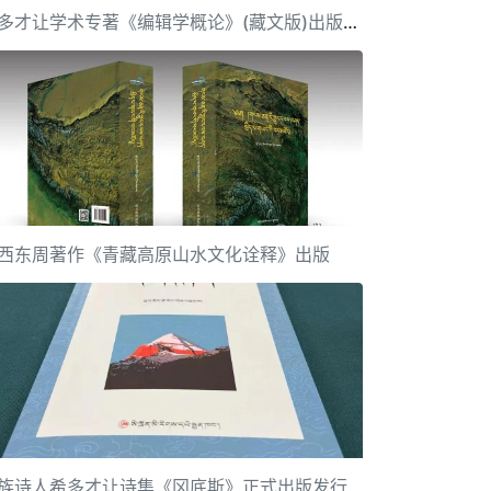
希多才让学术专著《编辑学概论》(藏文版)出版发行
西东周著作《青藏高原山水文化诠释》出版
族诗人希多才让诗集《冈底斯》正式出版发行