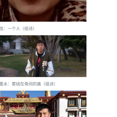
恰：一个人（组诗）
墨水：萦绕在骨间的痛（组诗）