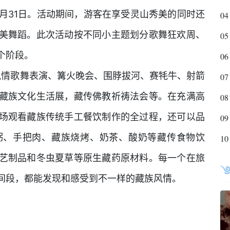
31
月
日
。活动期间，游客在享受灵山秀美的同时还
04
美舞蹈。此次活动按不同小主题划分歌舞狂欢周、
05
个阶段。
06
风情歌舞表演、篝火晚会、围脖拔河、赛牦牛、射箭
07
藏族文化生活展，藏传佛教祈祷法会等。在充满高
08
场观看藏族传统手工餐饮制作的全过程，还可以品
09
粥、手把肉、藏族烧烤、奶茶、酸奶等藏传食物饮
10
艺制品和冬虫夏草等原生藏药原材料。每一个在旅
间段，都能发现和感受到不一样的藏族风情。