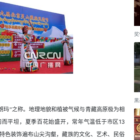
奖
黑
穆朗玛”之称。地理地貌和植被气候与青藏高原极为相
13
阔而平坦，夏季百花始盛开，常年气温低于市区
特色装饰遍布山尖沟壑，藏族的文化、艺术、民俗