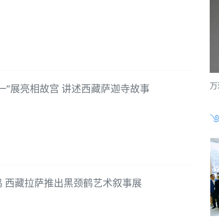
万
一”展亮相故宫 讲述西藏萨迦寺故事
鸣 西藏拉萨推出黑颈鹤艺术叙事展