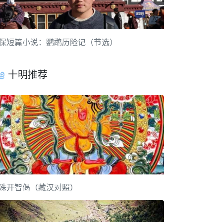
保短篇小说：鹦鹉历险记（节选）
十明推荐
殊开智偈（藏汉对照）