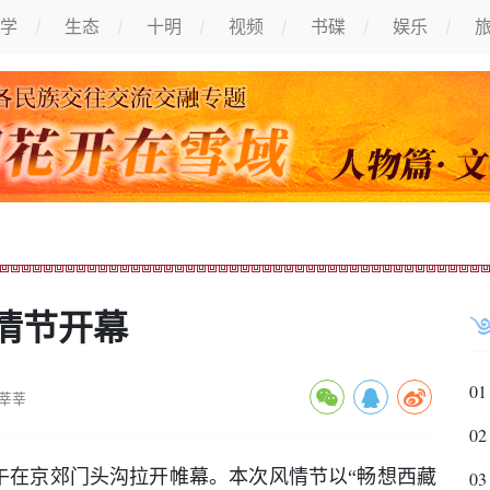
学
生态
十明
视频
书碟
娱乐
情节开幕
01
莘莘
02
午在京郊门头沟拉开帷幕。本次风情节以“畅想西藏
03