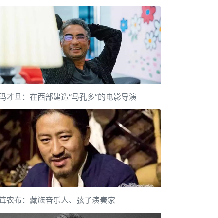
玛才旦：在西部建造“马孔多”的电影导演
茸农布：藏族音乐人、弦子演奏家