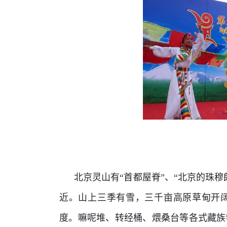
北京灵山有“首都屋脊”、“北京的珠
近。山上三季有雪，三千亩高原草甸开
度。嘛呢堆、转经桶、煨桑台等各式藏族