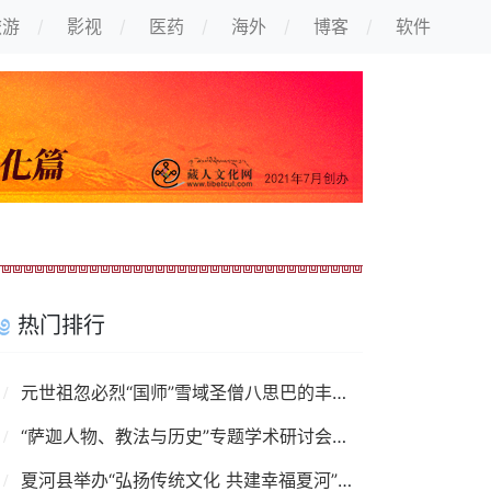
旅游
影视
医药
海外
博客
软件
热门排行
元世祖忽必烈“国师”雪域圣僧八思巴的丰功伟绩
“萨迦人物、教法与历史”专题学术研讨会举行
夏河县举办“弘扬传统文化 共建幸福夏河”藏文书法创作展览活动