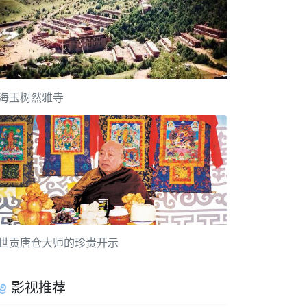
海玉树然雅寺
世贡唐仓大师的珍贵开示
影视推荐