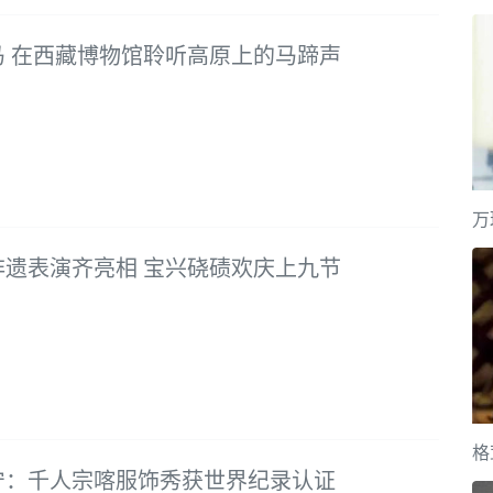
马 在西藏博物馆聆听高原上的马蹄声
万
非遗表演齐亮相 宝兴硗碛欢庆上九节
格
宁：千人宗喀服饰秀获世界纪录认证