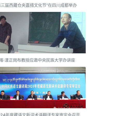
第三届西藏仓央嘉措文化节”在四川成都举办
喀·漾正岗布教授应邀中央民族大学办讲座
024年度藏语文新词术语翻译专家审定会召开