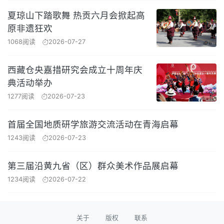
夏琼山下踏歌舞 热贡六月会掀起高
原非遗狂欢
1068阅读
2026-07-27
西藏仓央嘉措研究会成立十周年庆
典活动举办
1277阅读
2026-07-23
首届全国地质研学旅游交流活动在青海启幕
1243阅读
2026-07-23
第三届沿黄九省（区）群众美术作品展启幕
1234阅读
2026-07-22
关于
版权
联系