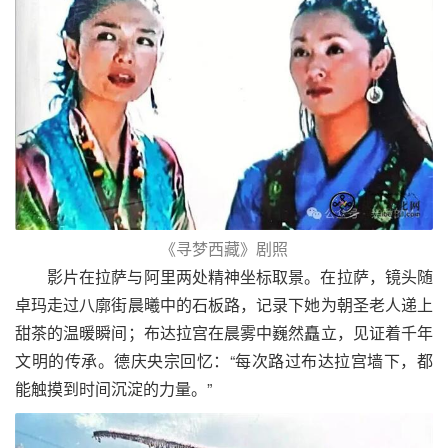
《寻梦西藏》剧照
影片在拉萨与阿里两处精神坐标取景。在拉萨，镜头随
卓玛走过八廓街晨曦中的石板路，记录下她为朝圣老人递上
甜茶的温暖瞬间；布达拉宫在晨雾中巍然矗立，见证着千年
文明的传承。德庆央宗回忆：“每次路过布达拉宫墙下，都
能触摸到时间沉淀的力量。”