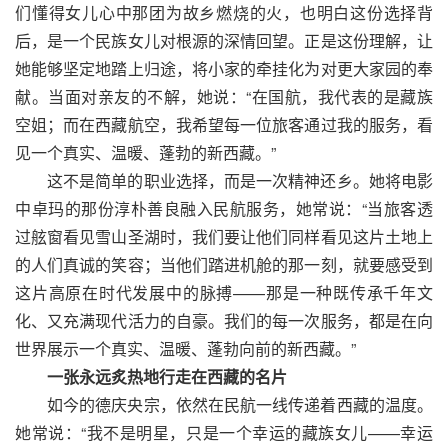
们懂得女儿心中那团为故乡燃烧的火，也明白这份选择背
后，是一个民族女儿对根源的深情回望。正是这份理解，让
她能够坚定地踏上归途，将小家的牵挂化为对更大家园的奉
献。当面对亲友的不解，她说：“在国航，我代表的是藏族
空姐；而在西藏航空，我希望每一位旅客通过我的服务，看
见一个真实、温暖、蓬勃的新西藏。”
这不是简单的职业选择，而是一次精神还乡。她将电影
中卓玛的那份淳朴善良融入民航服务，她常说：“当旅客透
过舷窗看见雪山圣湖时，我们要让他们同样看见这片土地上
的人们真诚的笑容；当他们踏进机舱的那一刻，就要感受到
这片高原在时代发展中的脉搏——那是一种既传承千年文
化、又充满现代活力的自豪。我们的每一次服务，都是在向
世界展示一个真实、温暖、蓬勃向前的新西藏。”
一张永远炙热地行走在西藏的名片
如今的德庆央宗，依然在民航一线传递着西藏的温度。
她常说：“我不是明星，只是一个幸运的藏族女儿——幸运