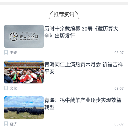
༼ 推荐资讯 ༽
历时十余载编纂 30册《藏历算大
全》出版发行
书碟
08-07
青海同仁上演热贡六月会 祈福吉祥
平安
文化
08-07
青海：牦牛藏羊产业逐步实现效益
转型
经济
08-07