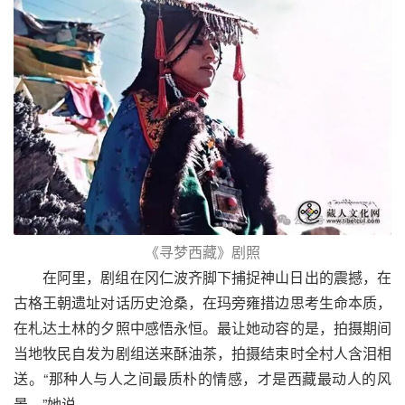
《寻梦西藏》剧照
在阿里，剧组在冈仁波齐脚下捕捉神山日出的震撼，在
古格王朝遗址对话历史沧桑，在玛旁雍措边思考生命本质，
在札达土林的夕照中感悟永恒。最让她动容的是，拍摄期间
当地牧民自发为剧组送来酥油茶，拍摄结束时全村人含泪相
送。“那种人与人之间最质朴的情感，才是西藏最动人的风
景。”她说。