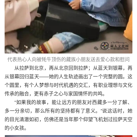
代表热心人向被牦牛顶伤的藏族小朋友送去爱心款和慰问
从拉萨到北京，再从北京回到拉萨；从蓝天到银幕，再
从银幕回归蓝天——她的人生轨迹画出了一个完整的圆。这
个圆里，有个人梦想与时代机遇的交汇，有职业理想与文化
传承的融合，更有赤子之心与家国情怀的共鸣。
“如果我的故事，能让远方的朋友对西藏多一分了解、
多一分亲切，那么所有的坚持都有了意义。”说这话时，她
的目光清澈如初，仿佛还是当年那个仰望飞机划过拉萨天空
的小女孩。