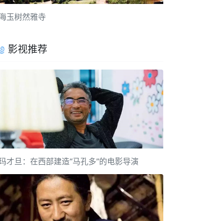
海玉树然雅寺
影视推荐
玛才旦：在西部建造“马孔多”的电影导演