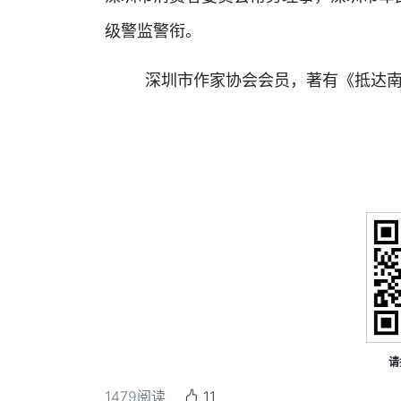
级警监警衔。
深圳市作家协会会员，著有《抵达南
请
1479
阅读
11