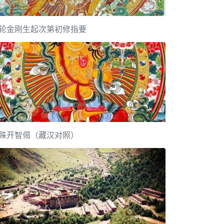
轮金刚生起次第初修指要
殊开智偈（藏汉对照）