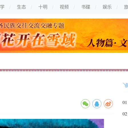
学
生态
十明
视频
书碟
娱乐
01
02