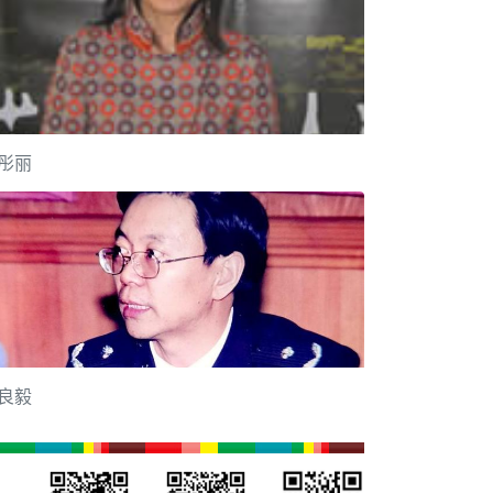
彤丽
良毅