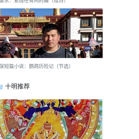
墨水：萦绕在骨间的痛（组诗）
保短篇小说：鹦鹉历险记（节选）
十明推荐