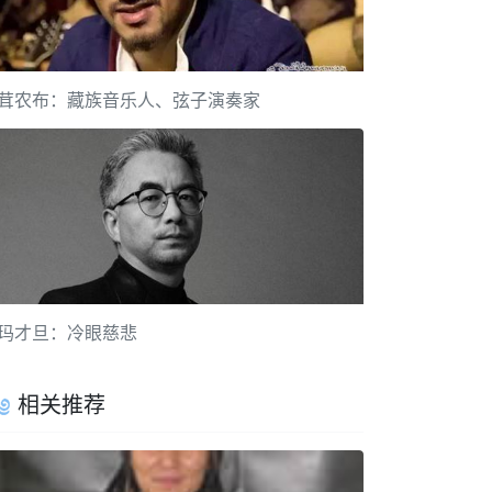
茸农布：藏族音乐人、弦子演奏家
玛才旦：冷眼慈悲
相关推荐