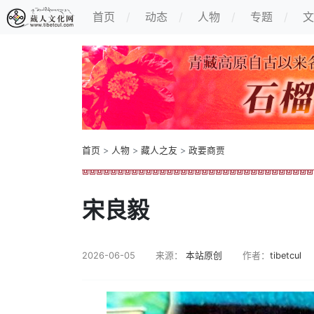
首页
动态
人物
专题
文
首页
>
人物
>
藏人之友
>
政要商贾
宋良毅
2026-06-05
来源：
本站原创
作者：
tibetcul