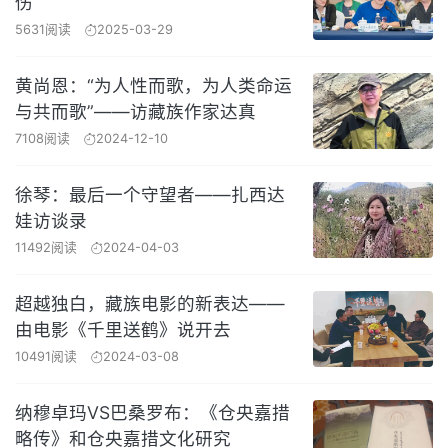
伤
5631阅读
2025-03-29
黄尚恩：“为人性而歌，为人类命运
与共而歌”——访藏族作家达真
7108阅读
2024-12-10
徐琴：最后一个守望者——扎西达
娃访谈录
11492阅读
2024-04-03
超越独白，藏族电影的新表达——
由电影《千里送鹤》说开去
10491阅读
2024-03-08
纳穆卓玛VS巴桑罗布：《仓央嘉措
略传》和仓央嘉措文化研究