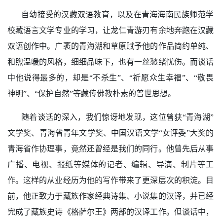
自幼接受的汉藏双语教育，以及在青海海南民族师范学
校藏语言文学专业的学习，让龙仁青游刃有余地奔跑在汉藏
双语创作中。广袤的青海湖和草原赋予他的作品简约单纯、
和煦温暖的风格，细细品味下，也有一丝愁绪忧伤。而谈话
中他说得最多的，却是“不杀生”、“祈愿众生幸福”、“敬畏
神明”、“保护自然”等藏传佛教朴素的普世思想。
随着谈话的深入，我们惊讶地发现，这位曾获“青海湖”
文学奖、青海省青年文学奖、中国汉语文学“女评委”大奖的
青海省作协理事，竟然还曾经是我们的同行。他曾先后从事
广播、电视、报纸等媒体的记者、编辑、导演、制片等工
作。这样的从业经历为他的写作带来了更深层次的积淀。目
前，他正致力于藏族作家经典诗集、小说集的汉译，并已经
完成了藏族史诗《格萨尔王》两部的汉译工作。但谈话中，