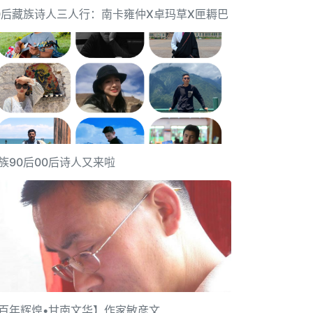
0后藏族诗人三人行：南卡雍仲X卓玛草X匣耨巴
族90后00后诗人又来啦
百年辉煌•甘南文华】作家敏彦文