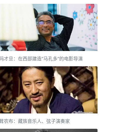
玛才旦：在西部建造“马孔多”的电影导演
茸农布：藏族音乐人、弦子演奏家