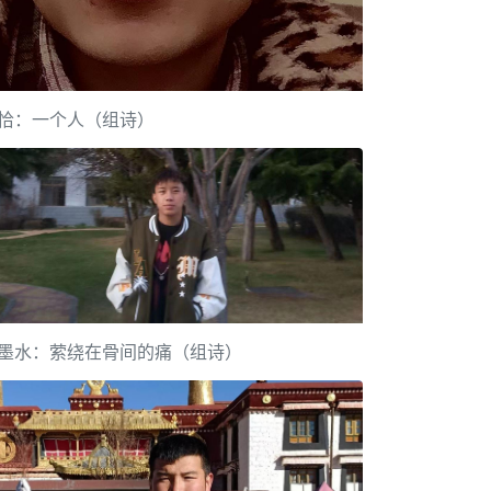
恰：一个人（组诗）
墨水：萦绕在骨间的痛（组诗）