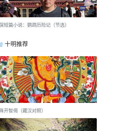
保短篇小说：鹦鹉历险记（节选）
十明推荐
殊开智偈（藏汉对照）