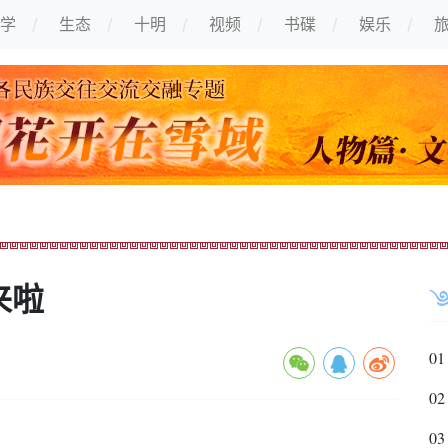
学
生态
十明
视频
书碟
娱乐
来啦
01
02
03