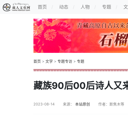
首页
动态
人物
专题
文
首页
>
文学
>
专题专访
>
专题
藏族90后00后诗人又
2023-08-14
来源：
本站原创
作者：斯焦木等