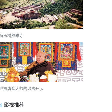
海玉树然雅寺
世贡唐仓大师的珍贵开示
影视推荐