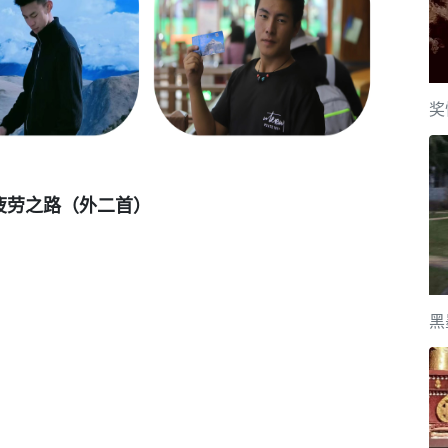
奖
疲劳之路（外二首）
黑