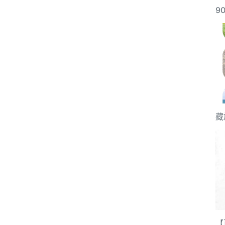
9
藏
【