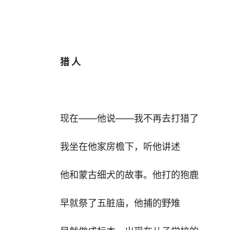
猎 人
现在——他说——我不再去打猎了
我坐在他家房檐下，听他讲述
他和蒙古细犬的故事。他打的狍鹿
早就祭了五脏庙，他捕的野雉