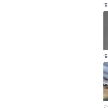
诺
诺
江