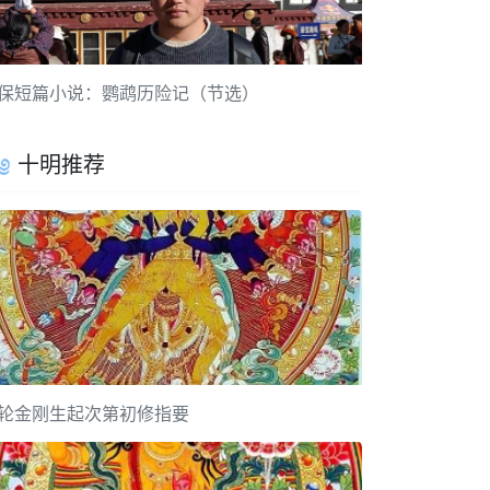
保短篇小说：鹦鹉历险记（节选）
十明推荐
轮金刚生起次第初修指要