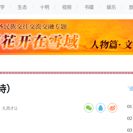
学
生态
十明
视频
书碟
娱乐
诗）
01
：扎西才让
02
03