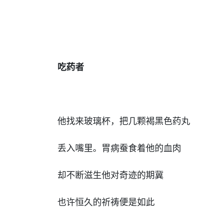
吃药者
他找来玻璃杯，把几颗褐黑色药丸
丢入嘴里。胃病蚕食着他的血肉
却不断滋生他对奇迹的期冀
也许恒久的祈祷便是如此