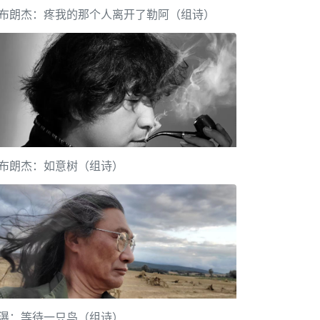
布朗杰：疼我的那个人离开了勒阿（组诗）
布朗杰：如意树（组诗）
瀑：等待一只鸟（组诗）