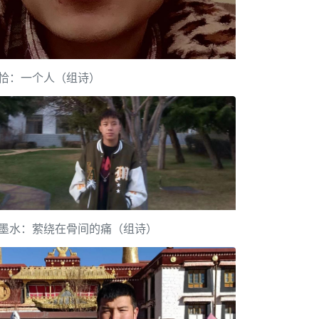
恰：一个人（组诗）
墨水：萦绕在骨间的痛（组诗）