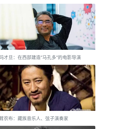
玛才旦：在西部建造“马孔多”的电影导演
茸农布：藏族音乐人、弦子演奏家