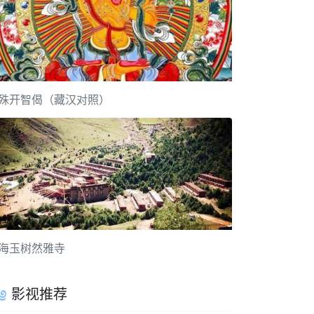
殊开智偈（藏汉对照）
海玉树然雅寺
影视推荐