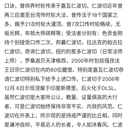
口诀，曾供养时轮传承于嘉瓦仁波切。仁波切近年曾
再三应邀至台湾传时轮大法，曾传法于18个国家之
多，赐予21次时轮大灌顶。曾7次口传时轮略续，无
垢光释，布顿大师疏释等；受法者分别有：色贡金刚
持个别接受口传二次，邦曩仁波切，拉达克的帕古拉
仁波切，奇谛仁波切，纽约的惹多仁波切（日常法师
上师），罗桑迦贝天津格西，2000年时包括强孜法
王日宗仁波切在内的60位藏僧。特别是嘉瓦仁波切恭
请仁波切特别私下给予上述口传。仁波切于2006年
12月 6日示现涅槃于印度新德里。后火化于DLSL。
虽然仁波切是大家所公认，教量、证量俱高的大行
者，可是仁波切始终保持非常平实、内敛的风范。仁
波切在外表上，所示现的是持戒严谨的比丘相，同时
是谦冲自抑，平易近人的长者，令人如沐春风。仁波