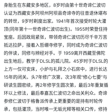
身胎生在东藏安多地区，8岁时由第十世奇谛仁波切
认证为西藏安多阿坝州阿坝县奇谛寺的往昔退休堪布
的转世，9岁时剃度出家。1941年首次接受时轮大灌
顶(同年第十一世奇谛仁波切出生)。1955时荣登住持
宝座。后因政局紧张，带领奇谛仁波切历尽千辛万苦
抵达拉萨，接着入哲绷寺修学，同时成为奇谛仁波切
的伴读，同修与辨经对手。于 1959离开西藏至佛陀
出生地后，教学于DLSL的孤儿院。45岁时于DLSL的
上方一仅可安床，小炉与礼拜之小石房中，进行长达
15年的闭关。头7年修广次第，次3年观“修心七要”与
研读生圆密续，再2年修学生圆次第，最后3年重复循
环以上修法，最后奉嘉瓦仁波切之命出关利众。奇谛
参修仁波切于格鲁派传承上更重要的是持有时轮传
承，包括灌顶，当时唯一无垢光释等相关口传，修持