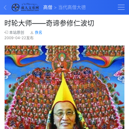
高僧
当代高僧大德
时轮大师——奇谛参修仁波切
本站原创
佚名
2009-04-22发布