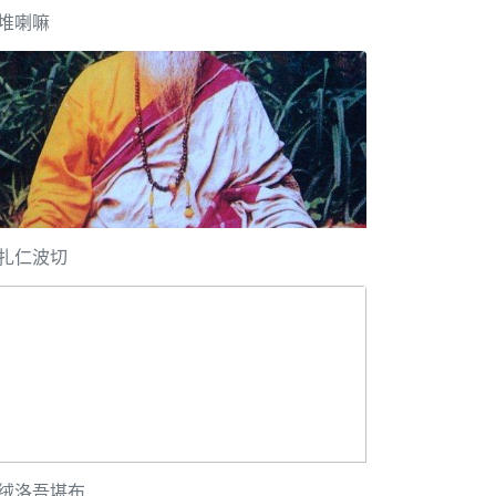
堆喇嘛
扎仁波切
绒洛吾堪布