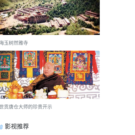
海玉树然雅寺
世贡唐仓大师的珍贵开示
影视推荐