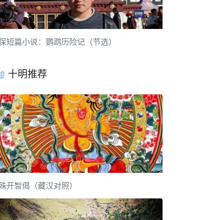
保短篇小说：鹦鹉历险记（节选）
十明推荐
殊开智偈（藏汉对照）