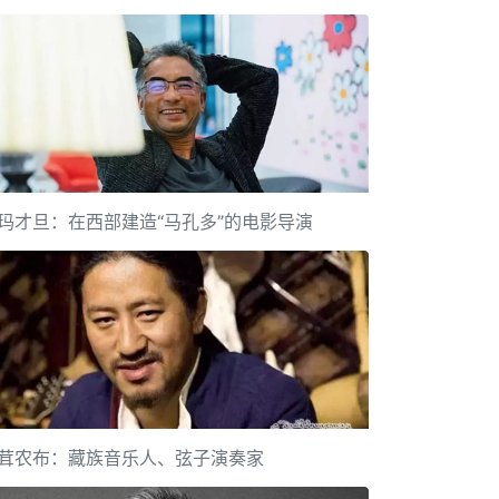
玛才旦：在西部建造“马孔多”的电影导演
茸农布：藏族音乐人、弦子演奏家