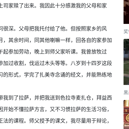
土司家赎了出来。我因此十分感激我的父母和家
问很深。父母把我托付给了他。但按照家乡的风
奖
月，其余时间，同其他喇嘛一样，回各自的家参加
午起参加劳动，晚上到师父家听课。我曾放牧过
参加过收割，伐运过木头等等。八岁到十四岁这段
习的形式，学完了扎美寺念诵的经文，并能熟练地
黑
带我到了拉萨，并把我送到色拉寺麦扎仓，拜益西
因开始不懂拉萨方言，又不习惯拉萨的生活习俗，
正法的课程。师父授予的课文，我尽量用于辩论，