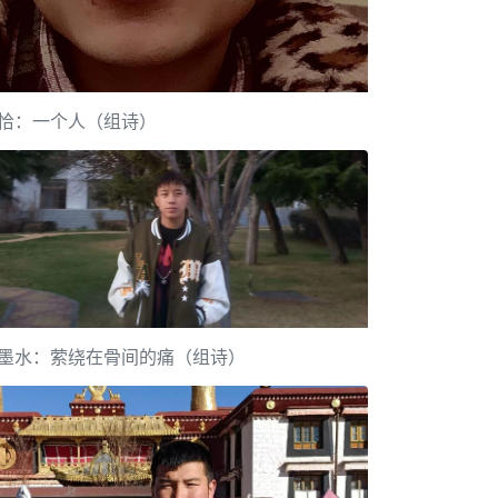
恰：一个人（组诗）
墨水：萦绕在骨间的痛（组诗）