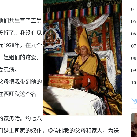
04
他们共生育了五男
05
夭折了。我没有见
06
1928年，在九个
07
、姐姐们的疼爱。
08
会患病。
09
父母把我带到他的
10
益西旺秋这个名
的家务活。约七八
们是土司家的奴仆，虔信佛教的父母和家人，为送