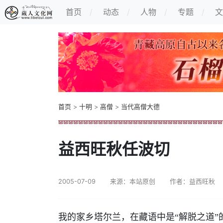
首页
动态
人物
专题
文
首页
>
十明
>
高僧
>
当代高僧大德
益西旺秋任波切
2005-07-09
来源：本站原创
作者：益西旺秋
我的家乡塔尔兰，在藏语中是“解脱之道”