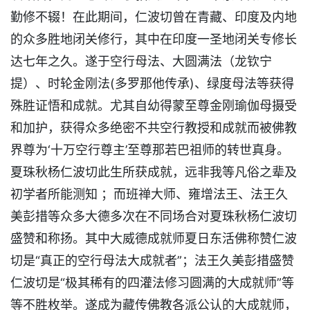
勤修不辍！在此期间，仁波切曾在青藏、印度及内地
的众多胜地闭关修行，其中在印度一圣地闭关专修长
达七年之久。遂于空行母法、大圆满法（龙钦宁
提）、时轮金刚法(多罗那他传承)、绿度母法等获得
殊胜证悟和成就。尤其自幼得蒙至尊金刚瑜伽母摄受
和加护，获得众多绝密不共空行教授和成就而被佛教
界尊为‘十万空行尊主’至尊那若巴祖师的转世真身。
夏珠秋杨仁波切此生所获成就，远非我等凡俗之辈及
初学者所能测知 ；而班禅大师、雍增法王、法王久
美彭措等众多大德多次在不同场合对夏珠秋杨仁波切
盛赞和称扬。其中大威德成就师夏日东活佛称赞仁波
切是“真正的空行母法大成就者”；法王久美彭措盛赞
仁波切是“极其稀有的四灌法修习圆满的大成就师”等
等不胜枚举。遂成为藏传佛教各派公认的大成就师，