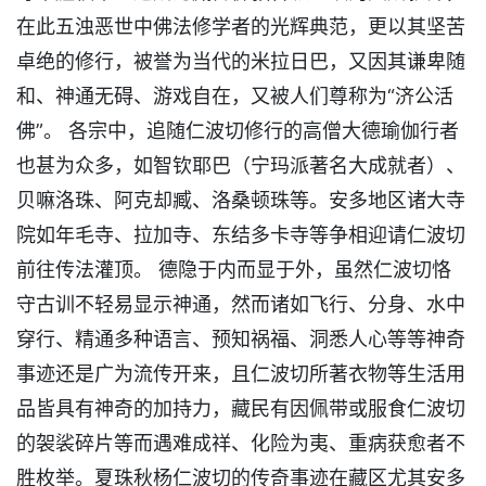
在此五浊恶世中佛法修学者的光辉典范，更以其坚苦
卓绝的修行，被誉为当代的米拉日巴，又因其谦卑随
和、神通无碍、游戏自在，又被人们尊称为“济公活
佛”。 各宗中，追随仁波切修行的高僧大德瑜伽行者
也甚为众多，如智钦耶巴（宁玛派著名大成就者）、
贝嘛洛珠、阿克却臧、洛桑顿珠等。安多地区诸大寺
院如年毛寺、拉加寺、东结多卡寺等争相迎请仁波切
前往传法灌顶。 德隐于内而显于外，虽然仁波切恪
守古训不轻易显示神通，然而诸如飞行、分身、水中
穿行、精通多种语言、预知祸福、洞悉人心等等神奇
事迹还是广为流传开来，且仁波切所著衣物等生活用
品皆具有神奇的加持力，藏民有因佩带或服食仁波切
的袈裟碎片等而遇难成祥、化险为夷、重病获愈者不
胜枚举。夏珠秋杨仁波切的传奇事迹在藏区尤其安多