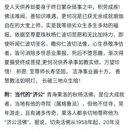
受人天供养却委身于终日繁杂琐事之中，积劳成疾!
佛法难闻、善知识难遇，更何况是已获无余成就瑜伽
自在的大宝上师，实是我等顽劣众生多生多劫的福
报。依据至尊夏珠秋杨仁波切悲愿和无比加持力，即
使听闻仁波切圣名、瞻仰仁波切法像，心生恭敬净信
者，皆可消除多世恶业果报，死后不堕恶趣，渐次得
蒙摄受终成菩提,更何况供养承事如教实修。万望珍
惜！ 祈愿: 至尊师长寿坚固， 洁净事业遍十方， 善
慧教法如明灯， 长破三地众生暗！
附：当代的“济公”
青海果洛的秋杨活佛，是位大成就
者，当地有他的寺院（属格鲁派），但他不住寺，常
年游走，且有诸多传奇，果洛人都亲切地尊称他为
“济公活佛”。据说，切央活佛从1958年起，20年没