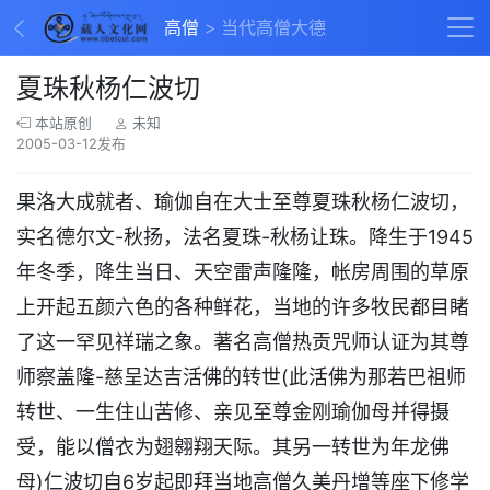
高僧
当代高僧大德
夏珠秋杨仁波切
本站原创
未知
2005-03-12发布
果洛大成就者、瑜伽自在大士至尊夏珠秋杨仁波切，
实名德尔文-秋扬，法名夏珠-秋杨让珠。降生于1945
年冬季，降生当日、天空雷声隆隆，帐房周围的草原
上开起五颜六色的各种鲜花，当地的许多牧民都目睹
了这一罕见祥瑞之象。著名高僧热贡咒师认证为其尊
师察盖隆-慈呈达吉活佛的转世(此活佛为那若巴祖师
转世、一生住山苦修、亲见至尊金刚瑜伽母并得摄
受，能以僧衣为翅翱翔天际。其另一转世为年龙佛
母)仁波切自6岁起即拜当地高僧久美丹增等座下修学