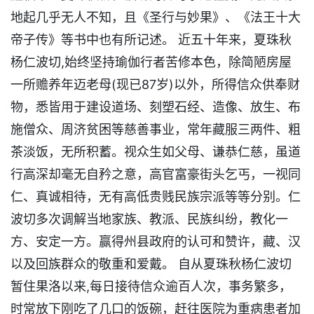
地起几乎无人不知，且《圣行与妙果》、《法王十大
帝子传》等书中也有所记述。 近五十年来，夏珠秋
杨仁波切,始终坚持瑜伽行者苦修本色，除简陋房屋
一所赡养年迈老母(现已87岁)以外，所得信众供奉财
物，悉皆用于建设道场、刻塑石经、造像、放生、布
施僧众、周济贫困等慈善事业，常年藏服三两件、粗
茶淡饭，无所积蓄。视众生如父母、谦恭仁慈，虽道
行高深却毫无自矜之意，高官富豪街头乞丐，一视同
仁、真诚相待，无有高低贵贱民族宗派等等分别。仁
波切多次调解当地家族、教派、民族纠纷，教化一
方、安定一方。赢得州县政府的认可和赞许，藏、汉
以及回族群众的敬重和爱戴。 自从夏珠秋杨仁波切
暂住果洛以来,每日接待信众逾百人次，事务繁多，
时常放下刚吃了几口的饭碗，赶往医院为重病患者加