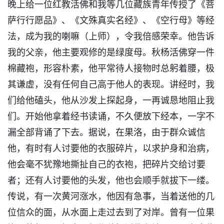
晚上给一位红教活佛和我等几位藏族青年传授了《菩
萨行行愿品》、《文殊真实名经》、《空行母》等经
法，成为我的喇嘛（上师），令我倍感荣幸。他告诉
我的父亲，他主要观修的是绿度母。秋杨活佛穿一件
棉藏袍，形容朴素，他平常待人接物时总躬着腰，极
其谦虚，没有任何自己高于他人的表现。讲经时，我
们给他磕头，他从沙发上探起身，一再诚恳地阻止我
们。开始他拿着经书读诵，不久便放下经本，一字不
漏全部背诵了下去。据说，在果洛，由于群众诚信
他，有时有人讨要他的衣服碎片，以求护身和治病，
他会毫不犹豫地撕扯自己的衣袍，把碎片交给讨要
者；还有人讨要他的头发，他也会顺手就拔下一缕。
传说，有一次黄河涨水，他因有急事，当着送他的几
位信众的面，从水面上走过去到了对岸。曾有一位果