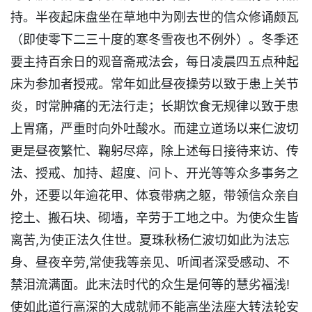
持。半夜起床盘坐在草地中为刚去世的信众修诵颇瓦
（即使零下二三十度的寒冬雪夜也不例外）。冬季还
要主持百余日的观音斋戒法会，每日凌晨四五点种起
床为参加者授戒。常年如此昼夜操劳以致于患上关节
炎，时常肿痛的无法行走；长期饮食无规律以致于患
上胃痛，严重时向外吐酸水。而建立道场以来仁波切
更是昼夜繁忙、鞠躬尽瘁，除上述每日接待来访、传
法、授戒、加持、超度、问卜、开光等等众多事务之
外，还要以年逾花甲、体衰带病之躯，带领信众亲自
挖土、搬石块、砌墙，辛劳于工地之中。为使众生皆
离苦,为使正法久住世。夏珠秋杨仁波切如此为法忘
身、昼夜辛劳,常使我等亲见、听闻者深受感动、不
禁泪流满面。此末法时代的众生是何等的慧劣福浅!
使如此道行高深的大成就师不能高坐法座大转法轮安