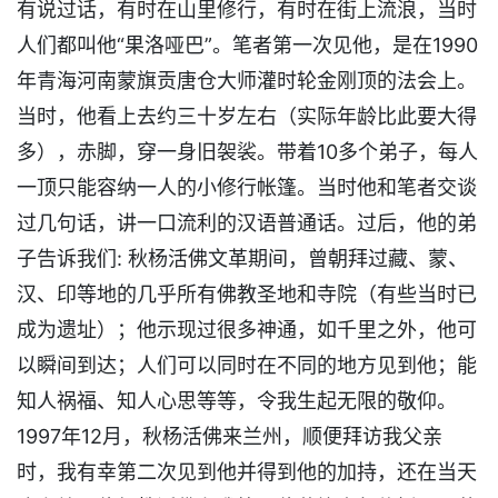
有说过话，有时在山里修行，有时在街上流浪，当时
人们都叫他“果洛哑巴”。笔者第一次见他，是在1990
年青海河南蒙旗贡唐仓大师灌时轮金刚顶的法会上。
当时，他看上去约三十岁左右（实际年龄比此要大得
多），赤脚，穿一身旧袈裟。带着10多个弟子，每人
一顶只能容纳一人的小修行帐篷。当时他和笔者交谈
过几句话，讲一口流利的汉语普通话。过后，他的弟
子告诉我们: 秋杨活佛文革期间，曾朝拜过藏、蒙、
汉、印等地的几乎所有佛教圣地和寺院（有些当时已
成为遗址）；他示现过很多神通，如千里之外，他可
以瞬间到达；人们可以同时在不同的地方见到他；能
知人祸福、知人心思等等，令我生起无限的敬仰。
1997年12月，秋杨活佛来兰州，顺便拜访我父亲
时，我有幸第二次见到他并得到他的加持，还在当天