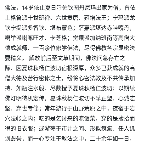
佛法，14岁依止夏日呼佐钦图丹尼玛出家为僧，曾依
止格鲁派十世班禅、六世贡唐、雍增法王；宁玛派龙
钦宁提派多智钦、堪布蒙色；萨嘉派堪达赤哇嘎丹，
噶举派喇嘛旺才、卡芝格；觉攮派加纳班南等高僧大
德成就师、一百余位修学佛法，尽得佛教各宗显密法
要精义。 解放前后至文革期间，佛法问急存亡之
际、因夏珠秋杨仁波切宿根深厚，众多已获成就的高
僧大德及苦行密修之士，纷将心密法教及不共传承加
持、如瓶注水般、尽数授予夏珠秋杨仁波切；以期续
佛灯明待机宏传。夏珠秋杨仁波切不孚正望、心诚志
坚、弃世专修；常年游行于山野荒原之中，夜宿于岩
穴法帐之内；吃的是乞讨来的凉饭菜，穿的是捡拾而
得的旧衣服；或游荡于市井之间、形似疯癫、任人讥
讽毁誉，而一心专注于教法之中，二十余年如一日，