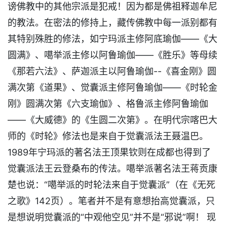
谤佛教中的其他宗派是犯戒！因为都是佛祖释迦牟尼
的教法。在密法的修持上，藏传佛教中每一派别都有
其特别殊胜的修法，如宁玛派主修阿底瑜伽——《大
圆满》、噶举派主修以阿鲁瑜伽——《胜乐》等母续
《那若六法》、萨迦派主以阿鲁瑜伽--《喜金刚》圆
满次第《道果》、觉囊派主修阿鲁瑜伽——《时轮金
刚》圆满次第《六支瑜伽》、格鲁派主修阿鲁瑜伽
——《大威德》的《生圆二次第》。在明代宗喀巴大
师的《时轮》修法也是来自于觉囊派法王聂温巴。
1989年宁玛派的著名法王顶果钦则在成都也得到了
觉囊派法王云登桑布的传法。噶举派著名法王蒋贡康
楚也说：“噶举派的时轮法来自于觉囊派”（在《无死
之歌》142页）。笔者并不是有意想抬高觉囊派，只
是想说明觉囊派的“中观他空见”并不是“邪说”啊！ 现