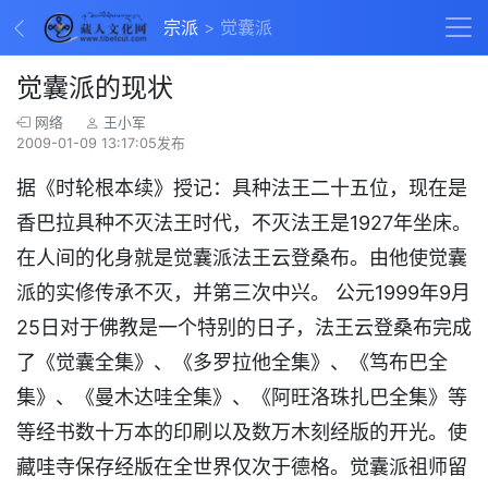
宗派
觉囊派
觉囊派的现状
网络
王小军
2009-01-09 13:17:05发布
据《时轮根本续》授记：具种法王二十五位，现在是
香巴拉具种不灭法王时代，不灭法王是1927年坐床。
在人间的化身就是觉囊派法王云登桑布。由他使觉囊
派的实修传承不灭，并第三次中兴。 公元1999年9月
25日对于佛教是一个特别的日子，法王云登桑布完成
了《觉囊全集》、《多罗拉他全集》、《笃布巴全
集》、《曼木达哇全集》、《阿旺洛珠扎巴全集》等
等经书数十万本的印刷以及数万木刻经版的开光。使
藏哇寺保存经版在全世界仅次于德格。觉囊派祖师留