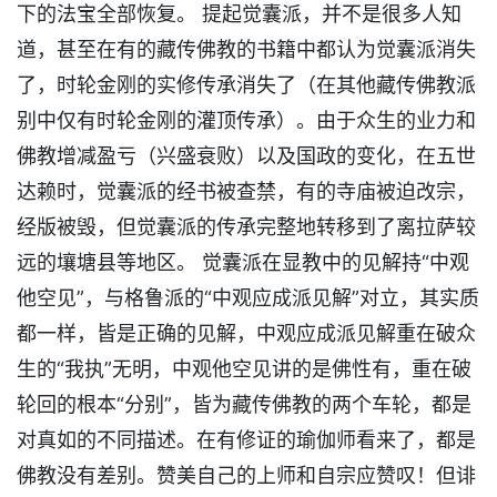
下的法宝全部恢复。 提起觉囊派，并不是很多人知
道，甚至在有的藏传佛教的书籍中都认为觉囊派消失
了，时轮金刚的实修传承消失了（在其他藏传佛教派
别中仅有时轮金刚的灌顶传承）。由于众生的业力和
佛教增减盈亏（兴盛衰败）以及国政的变化，在五世
达赖时，觉囊派的经书被查禁，有的寺庙被迫改宗，
经版被毁，但觉囊派的传承完整地转移到了离拉萨较
远的壤塘县等地区。 觉囊派在显教中的见解持“中观
他空见”，与格鲁派的“中观应成派见解”对立，其实质
都一样，皆是正确的见解，中观应成派见解重在破众
生的“我执”无明，中观他空见讲的是佛性有，重在破
轮回的根本“分别”，皆为藏传佛教的两个车轮，都是
对真如的不同描述。在有修证的瑜伽师看来了，都是
佛教没有差别。赞美自己的上师和自宗应赞叹！但诽