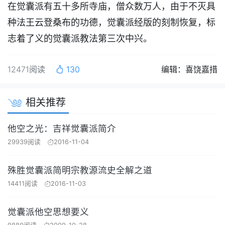
在觉囊派有五十多所寺庙，僧众数万人，由于不灭具
种法王云登桑布的功德，觉囊派经版的刻制恢复，标
志着了义的觉囊派教法第三次中兴。
12471阅读
130
编辑：喜饶嘉措
相关推荐
他空之光：吉祥觉囊派简介
29939阅读
2016-11-04
殊胜觉囊派简明宗教源流史全解之道
14411阅读
2016-11-03
觉囊派他空思想要义