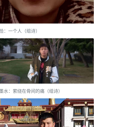
恰：一个人（组诗）
墨水：萦绕在骨间的痛（组诗）