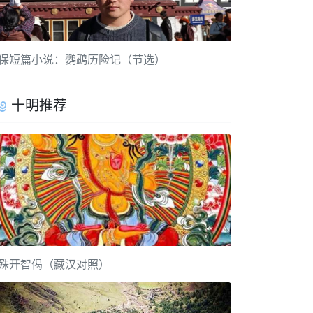
保短篇小说：鹦鹉历险记（节选）
十明推荐
殊开智偈（藏汉对照）