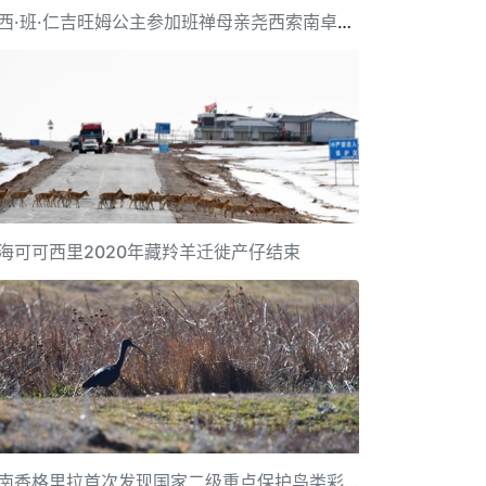
尧西·班·仁吉旺姆公主参加班禅母亲尧西索南卓玛葬礼
海可可西里2020年藏羚羊迁徙产仔结束
云南香格里拉首次发现国家二级重点保护鸟类彩鹮