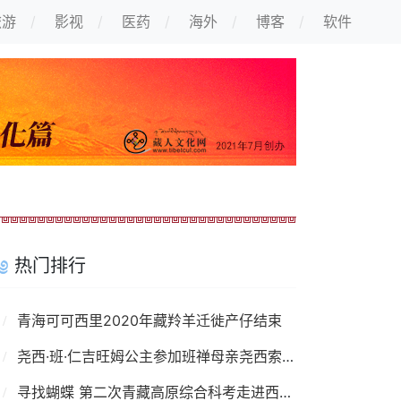
旅游
影视
医药
海外
博客
软件
热门排行
青海可可西里2020年藏羚羊迁徙产仔结束
尧西·班·仁吉旺姆公主参加班禅母亲尧西索南卓玛葬礼
寻找蝴蝶 第二次青藏高原综合科考走进西藏墨脱