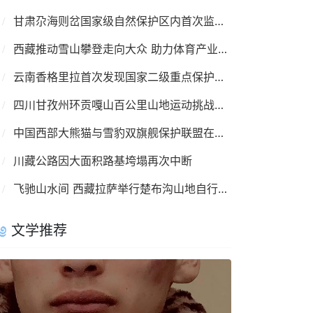
甘肃尕海则岔国家级自然保护区内首次监测到羚牛
西藏推动雪山攀登走向大众 助力体育产业复苏
云南香格里拉首次发现国家二级重点保护鸟类彩鹮
四川甘孜州环贡嘎山百公里山地运动挑战赛8月举行
中国西部大熊猫与雪豹双旗舰保护联盟在成都成立
川藏公路因大面积路基垮塌再次中断
飞驰山水间 西藏拉萨举行楚布沟山地自行车越野赛
文学推荐