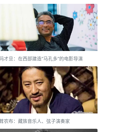
玛才旦：在西部建造“马孔多”的电影导演
茸农布：藏族音乐人、弦子演奏家