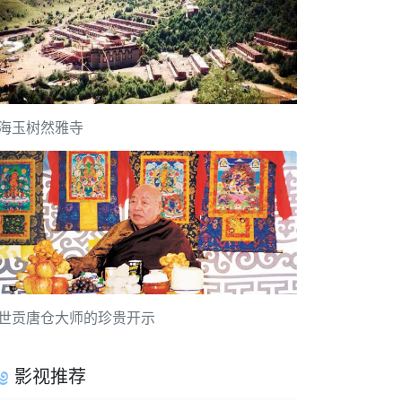
海玉树然雅寺
世贡唐仓大师的珍贵开示
影视推荐