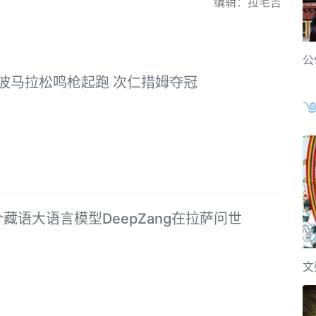
编辑：拉毛吉
公
宁波马拉松鸣枪起跑 次仁措姆夺冠
藏语大语言模型DeepZang在拉萨问世
文