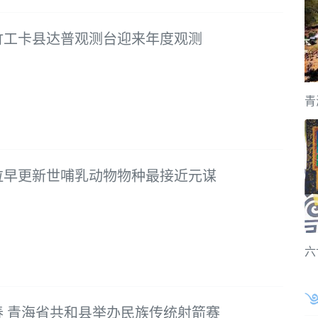
竹工卡县达普观测台迎来年度观测
青
拉早更新世哺乳动物物种最接近元谋
六
春 青海省共和县举办民族传统射箭赛