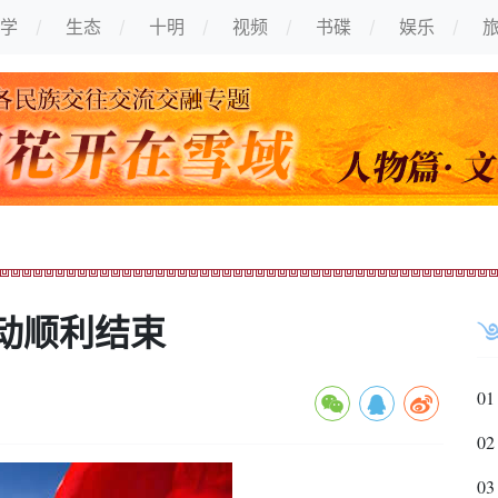
学
生态
十明
视频
书碟
娱乐
动顺利结束
01
02
03