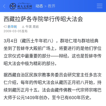
动态
教界
西藏拉萨各寺院举行传昭大法会
新华网
牛琪 周岩
2009-03-05发布
3月4日（藏历土牛年初八），群培仁增与群培班典
坐到了哲蚌寺大殿前广场上，将要进行的是他们学位
立宗仪式中最重要的部分——辩经。这也是哲蚌寺传
昭大法会中极为精彩的部分。
据西藏自治区民族宗教事务委员会研究室主任多吉次
仁介绍，每年的传昭大法会从藏历正月初八开始，持
续到藏历正月十五。法会由藏传佛教一代宗师宗喀巴
大师于公元1409年创办，至今已有600年历史。