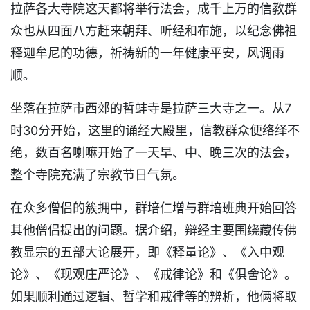
拉萨各大寺院这天都将举行法会，成千上万的信教群
众也从四面八方赶来朝拜、听经和布施，以纪念佛祖
释迦牟尼的功德，祈祷新的一年健康平安，风调雨
顺。
坐落在拉萨市西郊的哲蚌寺是拉萨三大寺之一。从7
时30分开始，这里的诵经大殿里，信教群众便络绎不
绝，数百名喇嘛开始了一天早、中、晚三次的法会，
整个寺院充满了宗教节日气氛。
在众多僧侣的簇拥中，群培仁增与群培班典开始回答
其他僧侣提出的问题。据介绍，辩经主要围绕藏传佛
教显宗的五部大论展开，即《释量论》、《入中观
论》、《现观庄严论》、《戒律论》和《俱舍论》。
如果顺利通过逻辑、哲学和戒律等的辨析，他俩将取