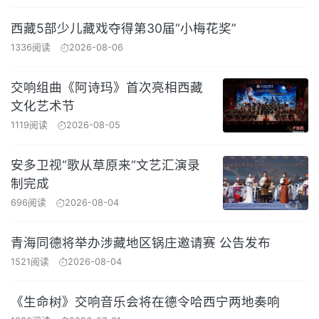
西藏5部少儿藏戏夺得第30届“小梅花奖”
1336阅读
2026-08-06
交响组曲《阿诗玛》首次亮相西藏
文化艺术节
1119阅读
2026-08-05
安多卫视“歌从草原来“文艺汇演录
制完成
696阅读
2026-08-04
青海同德将举办涉藏地区锅庄邀请赛 公告发布
1521阅读
2026-08-04
《生命树》交响音乐会将在德令哈西宁两地奏响