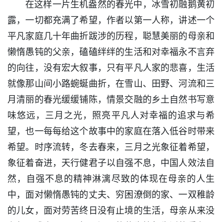
在这样一片生机盎然的春光中，冰雪初融鹅黄初
露，一切都充满了希望，作者以第一人称，讲述一个
平凡家庭几十年曲折跋涉的历程，聪慧美丽的母亲和
懒惰愚钝的父亲，磕磕绊绊的生活和对幸福永不言弃
的向往，没有宏大叙事，只有平凡人家的悲喜，生活
就像那山间小路蜿蜒曲折，在雪山、田野、河流和三
月清丽的春光缓缓铺陈，情景交融的乡土自然书写意
味悠远，三月之光，照亮平凡人对幸福的追求与希
望，也一每每给这个故事中的家庭在落入低谷时带来
希望。时序流转，冬去春来，三月之光象征着希望，
象征着奋进，天行健君子以自强不息，中国人效法自
然，自强不息的精神淋漓尽致的体现在母亲的人生
中，面对懒惰愚钝的丈夫、穷困潦倒的家、一双稚龄
的儿女，面对劳苦终日没有止境的生活，母亲从来没