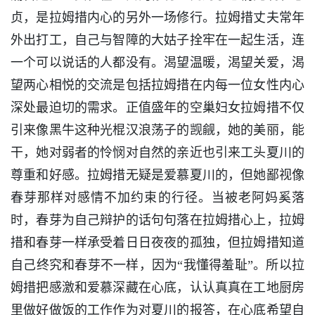
贞，是拉姆措内心的另外一场修行。拉姆措丈夫常年
外出打工，自己与智障的大姑子拴牢在一起生活，连
一个可以说话的人都没有。渴望温暖，渴望关爱，渴
望两心相悦的交流是包括拉姆措在内每一位女性内心
深处最迫切的需求。正值盛年的空巢妇女拉姆措不仅
引来像黑牛这种光棍汉浪荡子的觊觎，她的美丽，能
干，她对弱者的怜悯对自然的亲近也引来工头夏川的
尊重和好感。拉姆措无疑是爱慕夏川的，但她鄙视像
春芽那样对感情不加约束的行径。当被老阿妈奚落
时，春芽为自己辩护的话句句落在拉姆措心上，拉姆
措和春芽一样承受着日日夜夜的孤独，但拉姆措知道
自己终究和春芽不一样，因为“我懂得羞耻”。所以拉
姆措把感激和爱慕深藏在心底，认认真真在工地厨房
里做好做饭的工作作为对夏川的报答，在心底希望自