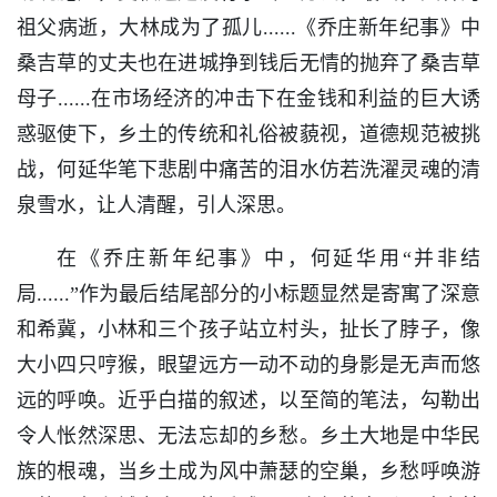
祖父病逝，大林成为了孤儿......《乔庄新年纪事》中
桑吉草的丈夫也在进城挣到钱后无情的抛弃了桑吉草
母子......在市场经济的冲击下在金钱和利益的巨大诱
惑驱使下，乡土的传统和礼俗被藐视，道德规范被挑
战，何延华笔下悲剧中痛苦的泪水仿若洗濯灵魂的清
泉雪水，让人清醒，引人深思。
在《乔庄新年纪事》中，何延华用“并非结
局......”作为最后结尾部分的小标题显然是寄寓了深意
和希冀，小林和三个孩子站立村头，扯长了脖子，像
大小四只哼猴，眼望远方一动不动的身影是无声而悠
远的呼唤。近乎白描的叙述，以至简的笔法，勾勒出
令人怅然深思、无法忘却的乡愁。乡土大地是中华民
族的根魂，当乡土成为风中萧瑟的空巢，乡愁呼唤游