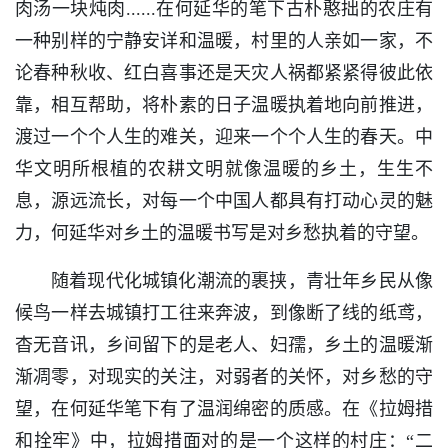
肉汤一块炖肉......在何延华的笔下古朴憨拙的农庄有
一种别样的宁静安详和温暖，村里的人亲如一家，不
论春种秋收、红白喜事还是天灾人祸都紧紧得彼此依
靠，相互帮助，将朴素的日子温暖执着地向前推进，
渡过一个个人生的难关，迎来一个个人生的春天。中
华文明所根植的农耕文明就像温暖的乡土，生生不
息，源远流长，对每一个中国人都具有打动心灵的魅
力，何延华对乡土的温暖书写是对乡愁执着的守望。
随着现代化城镇化潮流的裹挟，青壮年乡民从像
候鸟一样去城镇打工往来奔波，到像断了线的纸鸢，
杳无音讯，乡间留下的是老人、妇孺，乡土的温暖渐
渐凋零，对现实的关注，对弱者的关怀，对乡愁的守
望，在何延华笔下有了温润绵密的质感。在《拉姆措
和拴牢》中，拉姆措面对的是一个这样的村庄：“二