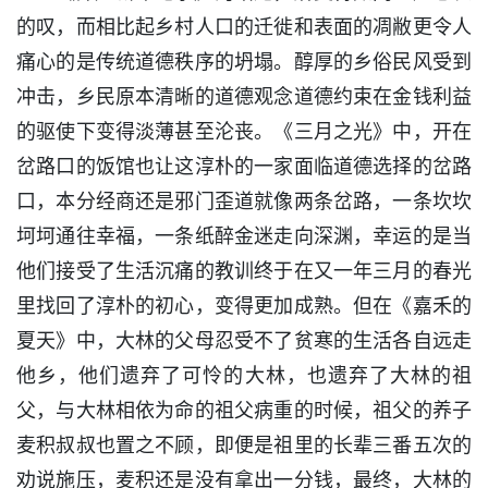
的叹，而相比起乡村人口的迁徙和表面的凋敝更令人
痛心的是传统道德秩序的坍塌。醇厚的乡俗民风受到
冲击，乡民原本清晰的道德观念道德约束在金钱利益
的驱使下变得淡薄甚至沦丧。《三月之光》中，开在
岔路口的饭馆也让这淳朴的一家面临道德选择的岔路
口，本分经商还是邪门歪道就像两条岔路，一条坎坎
坷坷通往幸福，一条纸醉金迷走向深渊，幸运的是当
他们接受了生活沉痛的教训终于在又一年三月的春光
里找回了淳朴的初心，变得更加成熟。但在《嘉禾的
夏天》中，大林的父母忍受不了贫寒的生活各自远走
他乡，他们遗弃了可怜的大林，也遗弃了大林的祖
父，与大林相依为命的祖父病重的时候，祖父的养子
麦积叔叔也置之不顾，即便是祖里的长辈三番五次的
劝说施压，麦积还是没有拿出一分钱，最终，大林的