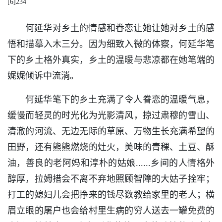
[6]234
何延华对乡土的情感和眷恋让她让她对乡土的感
悟和描摹入木三分。因为细致入微的体察，何延华笔
下的乡土格外真实，乡土的温暖与悲凉都在她笔端的
娓娓倾诉中流淌。
何延华笔下的乡土充满了令人眷恋的温暖气息，
缓慢而轻灵的时光化为光影清风，掠过肃穆的雪山、
清澈的河流、无边无际的草原、万物生长充满希望的
田野，还有熊熊燃烧的灶火，美味的青稞、土豆、酥
油，善良的老阿妈和淳朴的姑娘......乡间的人情格外
醇厚，拉姆措会不离不弃地照顾智障的大姑子拴牢；
打工的媳妇儿会把挣来的钱尽数教给家里的老人；横
眉立眼的屠户也会给村里生病的穷人送去一罐免费的