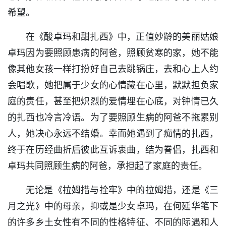
希望。
在《酸卓玛和甜扎西》中，正值妙龄的美丽姑娘
卓玛因为要照顾患病的阿爸，照顾贫寒的家，她不能
像其他女孩一样打扮好自己去跳锅庄，去和心上人约
会唱歌，她把属于少女的心情藏在心里，默默担负家
庭的责任，甚至把炽烈的爱情埋在心底，对钟情已久
的扎西也冷言冷语。为了要照顾生病的阿爸不拖累别
人，她决心永远不结婚。幸而她遇到了痴情的扎西，
终于在历经曲折后彼此互诉衷曲，结为眷侣，扎西和
卓玛共同照顾生病的阿爸，承担起了家庭的责任。
无论是《拉姆措与拴牢》中的拉姆措，还是《三
月之光》中的母亲，抑或是少女卓玛，在何延华笔下
的许多乡土女性有不同的性格特征、不同的际遇和人