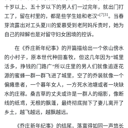
十岁以上、五十岁以下的男人们一过完年，就出门打
[7]31
工了，留在村里的，都是些学生娃和老汉”
。当春
芽流露出对工头夏川的爱慕受到老阿妈斥责时，她为
自己的辩解也是对留守妇女困境的控诉。
在《乔庄新年纪事》的开篇描绘出一个依山傍水
的小村子，原本世代种田畜牧，但这几年因为“城里
活多，挣钱的门路广”所以庄里的男人们就像追逐花
源的蜜蜂一群一群飞进了城里，空了的乔装就像一个
偏瘫患者，一个暮年女人，一方死水池塘或者一块缺
水的庄稼。桑吉草的丈夫或许是一群人的缩影，像断
线的纸鸢，无根的飘蓬，最终彻底抛下了妻儿离开了
乡土，越飞越远，越飘越远。
《乔庄新年纪事》的结尾，落寞得如同一声悠长