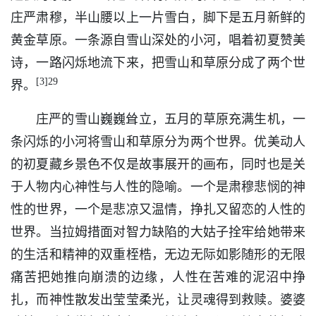
庄严肃穆，半山腰以上一片雪白，脚下是五月新鲜的
黄金草原。一条源自雪山深处的小河，唱着初夏赞美
诗，一路闪烁地流下来，把雪山和草原分成了两个世
[3]29
界。
庄严的雪山巍巍耸立，五月的草原充满生机，一
条闪烁的小河将雪山和草原分为两个世界。优美动人
的初夏藏乡景色不仅是故事展开的画布，同时也是关
于人物内心神性与人性的隐喻。一个是肃穆悲悯的神
性的世界，一个是悲凉又温情，挣扎又留恋的人性的
世界。当拉姆措面对智力缺陷的大姑子拴牢给她带来
的生活和精神的双重桎梏，无边无际如影随形的无限
痛苦把她推向崩溃的边缘，人性在苦难的泥沼中挣
扎，而神性散发出莹莹柔光，让灵魂得到救赎。婆婆