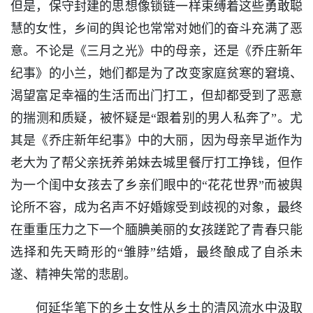
但是，保守封建的思想像锁链一样束缚着这些勇敢聪
慧的女性，乡间的舆论也常常对她们的奋斗充满了恶
意。不论是《三月之光》中的母亲，还是《乔庄新年
纪事》的小兰，她们都是为了改变家庭贫寒的窘境、
渴望富足幸福的生活而出门打工，但却都受到了恶意
的揣测和质疑，被怀疑是“跟着别的男人私奔了”。尤
其是《乔庄新年纪事》中的大丽，因为母亲早逝作为
老大为了帮父亲抚养弟妹去城里餐厅打工挣钱，但作
为一个闺中女孩去了乡亲们眼中的“花花世界”而被舆
论所不容，成为名声不好婚嫁受到歧视的对象，最终
在重重压力之下一个腼腆美丽的女孩蹉跎了青春只能
选择和先天畸形的“雏脖”结婚，最终酿成了自杀未
遂、精神失常的悲剧。
何延华笔下的乡土女性从乡土的清风流水中汲取