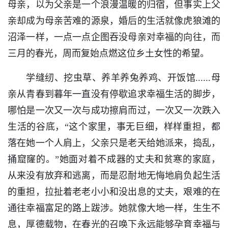
母亲，以为父亲是一个浪漫温暖的归宿，但事实上父
亲却成为母亲苦难的源泉，婚后的生活就像虎狼滩的
沼泽一样，一点一点企图吞没母亲对幸福的向往，而
三月的春光，周而复始点燃这位乡土女性的希望。
学缝纫、挖虫草、养羊养兔养鸡、开饭馆......母
亲从青春到暮年一直没有停歇追求幸福生活的脚步，
哪怕是一次又一次与成功擦肩而过，一次又一次跌入
生活的谷底，“这个家里，事无巨细，样样重担，都
落在她一个人肩上，父亲只是老天给她派来，捣乱，
捅窟窿的。”她面对着不成器的丈夫和贫寒的家庭，
从来没有放弃和逃离，而是忍耐地无悔地肩负起生活
的重担，拉扯着老老小小和没出息的丈夫，艰难的在
通往幸福富足的路上跋涉。她就像大地一样，生生不
息，厚德载物，在春光的召唤下永远能够孕育幸福与