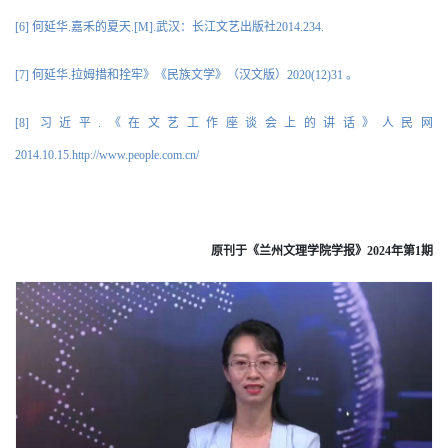
[6] 何延华.嘉禾的夏天.[M].武汉：长江文艺出版社2014.234.
[7] 何延华.拉姆措和拴牢》《民族文学》（汉文版）2020(12)31 。
[8] 习近平.《在文艺工作座谈会上的讲话》人民网
2014.10.15.http://www.people.com.cn/
原刊于《兰州文理学院学报》2024年第1期