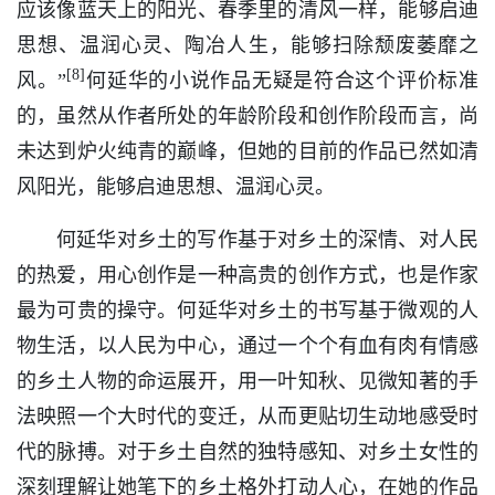
应该像蓝天上的阳光、春季里的清风一样，能够启迪
思想、温润心灵、陶冶人生，能够扫除颓废萎靡之
[8]
风。”
何延华的小说作品无疑是符合这个评价标准
的，虽然从作者所处的年龄阶段和创作阶段而言，尚
未达到炉火纯青的巅峰，但她的目前的作品已然如清
风阳光，能够启迪思想、温润心灵。
何延华对乡土的写作基于对乡土的深情、对人民
的热爱，用心创作是一种高贵的创作方式，也是作家
最为可贵的操守。何延华对乡土的书写基于微观的人
物生活，以人民为中心，通过一个个有血有肉有情感
的乡土人物的命运展开，用一叶知秋、见微知著的手
法映照一个大时代的变迁，从而更贴切生动地感受时
代的脉搏。对于乡土自然的独特感知、对乡土女性的
深刻理解让她笔下的乡土格外打动人心，在她的作品