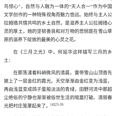
鸟惊心”，自然与人融为一体的“天人合一”作为中国
文学创作的一种特殊视角而魅力悠远。始终与主人公
拉姆措共情共鸣的乡土自然，是滋养主人公拉姆措心
灵的厚土，她的坚韧善良和对万物的悲悯是在雪山草
原的滋养下绽放的最美的心灵之花。
在《三月之光》中，何延华这样描写三月的乡
土：
在那荡漾着料峭微风的清晨，雷帝雪山山顶首先
披上了一层金红的霞光。天空渐渐由金红变为浅蓝，
再由浅蓝变成鸽子蛋般淡淡的青绿，田野河流中那超
尘绝俗的宁静也渐渐被俗世生活的喧嚣打破。清丽春
[4]23-26
光把村庄笼罩起来了。