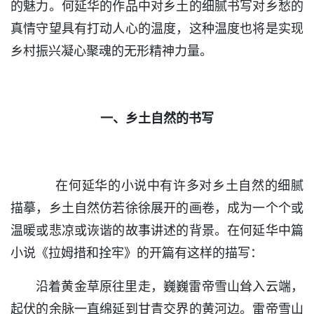
的魅力。何延华的作品中对乡土的细腻书写对乡愁的
真情守望具有打动人心的温度，这种温度也将是实现
乡村振兴凝心聚魂的无形精神力量。
一、乡土自然的书写
在何延华的小说中有许多对乡土自然的细腻
描摹，乡土自然仿若徐徐展开的画卷，成为一个个或
温暖或悲凉或诙谐的故事讲述的背景。在何延华中篇
小说《拉姆措和拴牢》的开篇有这样的描写：
沿着黄金草原往里走，巍巍雷帝雪山耸入云端，
起伏的余脉一直绵延到甘青交界的黄河边。雷帝雪山