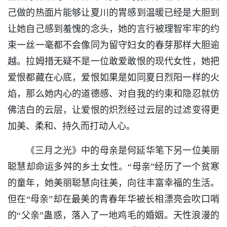
己做的热面片能够让夏川的胃感到温暖已经是大胆到
让她自己感到羞愧的念头，她的言行被理智牢牢的约
束一丝一毫都不会像同为留守妇女的春芽那样大胆逾
越。拉姆措无疑不是一位敢爱敢恨的现代女性，她把
爱恨都藏在心底，爱恨如果是如同夏日烈阳一样的火
焰，那么她内心的道德感、对自我的约束和隐忍就仿
佛洁白的云层，让爱恨的炽烈经过云层的过滤变得更
加美、柔和、持久而打动人心。
《三月之光》中的母亲是何延华笔下另一位美丽
聪慧却命运多舛的乡土女性。“母亲”经历了一个贫寒
的童年，她美丽聪慧向往美，向往丰富幸福的生活。
但在“母亲”却在最美的青春年华被长相漂亮会吹口哨
的“父亲”蛊惑，落入了一地鸡毛的婚姻。天性浪漫的