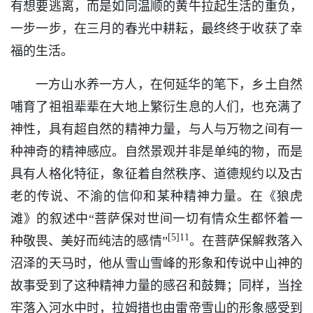
有想要逃离，而是如同温顺的黄牛拉起生活的重负，
一步一步，在三月的春光中耕耘，最终终于收获了幸
福的生活。
一方山水养一方人，在何延华的笔下，乡土自然
哺育了祖祖辈辈在大地上繁衍生息的人们，也充满了
神性，具有超自然的精神力量，与人与万物之间有一
种神奇的精神感应。自然景观并非是单纯的物，而是
具有人格化特征，象征着自然秩序、道德规约以及古
老的传说、不渝的信仰和某种精神力量。在《狼虎
滩》的叙述中“菩萨保对世间一切有情众生都怀着一
[5]11
种敬畏、美好而纯洁的感情”
。在菩萨保解救落入
沼泽的天马时，他从雪山雪峰的形象和传说中山神的
故事受到了这种精神力量的感召和鼓舞；同样，当拴
牢落入河水中时，拉姆措也由雷帝雪山的形象感受到