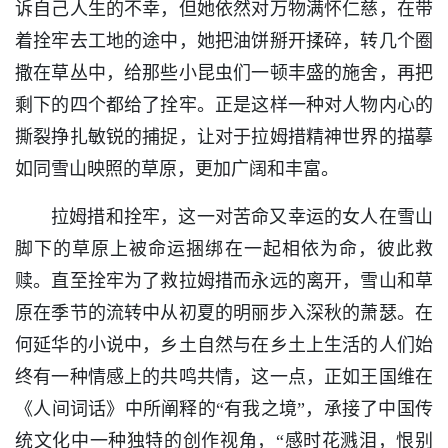
诉自己人生的不幸，但她依然对万物满怀仁慈，在带
着拴牢去工地的途中，她把油饼掰开揉碎，转几个圈
撒在草丛中，给那些小昆虫们一顿丰盛的施舍，再把
剩下的四个都给了拴牢。正是这样一种对人物内心的
撕裂挣扎敏锐的捕捉，让对于拉姆措精神世界的描摹
如同雪山映照的草原，更加广阔和丰富。
拉姆措和拴牢，这一对苦命又幸运的女人在雪山
脚下的草原上被命运捆绑在一起相依为命，彼此救
赎。直至拴牢为了救拉姆措而永远的离开，雪山和草
原在季节的流转中从初夏的明丽步入深秋的萧瑟。在
何延华的小说中，乡土自然与在乡土上生活的人们始
终有一种情感上的共鸣共情，这一点，正如王国维在
《人间词话》中所阐释的“有我之境”，承接了中国传
统文化中一种独特的创作视角，“感时花溅泪，恨别