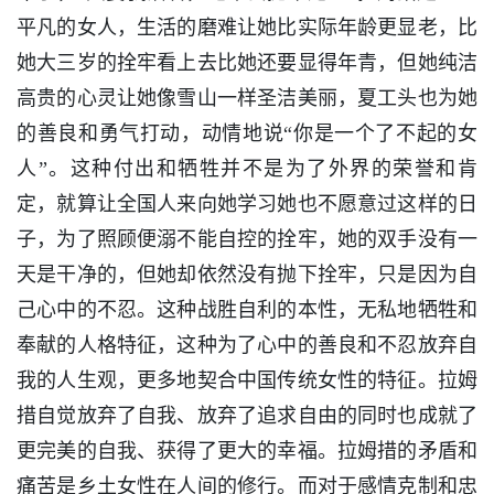
平凡的女人，生活的磨难让她比实际年龄更显老，比
她大三岁的拴牢看上去比她还要显得年青，但她纯洁
高贵的心灵让她像雪山一样圣洁美丽，夏工头也为她
的善良和勇气打动，动情地说“你是一个了不起的女
人”。这种付出和牺牲并不是为了外界的荣誉和肯
定，就算让全国人来向她学习她也不愿意过这样的日
子，为了照顾便溺不能自控的拴牢，她的双手没有一
天是干净的，但她却依然没有抛下拴牢，只是因为自
己心中的不忍。这种战胜自利的本性，无私地牺牲和
奉献的人格特征，这种为了心中的善良和不忍放弃自
我的人生观，更多地契合中国传统女性的特征。拉姆
措自觉放弃了自我、放弃了追求自由的同时也成就了
更完美的自我、获得了更大的幸福。拉姆措的矛盾和
痛苦是乡土女性在人间的修行。而对于感情克制和忠