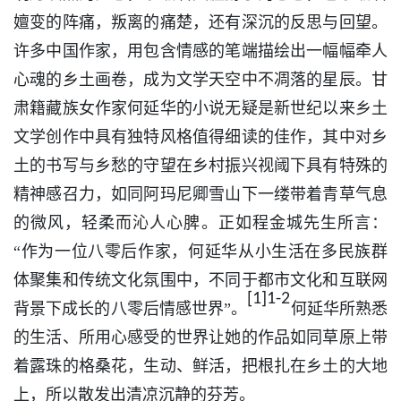
嬗变的阵痛，叛离的痛楚，还有深沉的反思与回望。
许多中国作家，用包含情感的笔端描绘出一幅幅牵人
心魂的乡土画卷，成为文学天空中不凋落的星辰。甘
肃籍藏族女作家何延华的小说无疑是新世纪以来乡土
文学创作中具有独特风格值得细读的佳作，其中对乡
土的书写与乡愁的守望在乡村振兴视阈下具有特殊的
精神感召力，如同阿玛尼卿雪山下一缕带着青草气息
的微风，轻柔而沁人心脾。正如程金城先生所言：
“作为一位八零后作家，何延华从小生活在多民族群
体聚集和传统文化氛围中，不同于都市文化和互联网
[1]1-2
背景下成长的八零后情感世界”。
何延华所熟悉
的生活、所用心感受的世界让她的作品如同草原上带
着露珠的格桑花，生动、鲜活，把根扎在乡土的大地
上，所以散发出清凉沉静的芬芳。