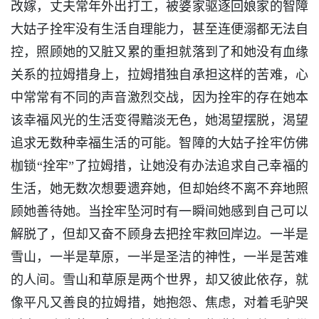
改嫁，丈夫常年外出打工，被婆家驱逐回娘家的智障
大姑子拴牢没有生活自理能力，甚至连便溺都无法自
控，照顾她的又脏又累的重担就落到了和她没有血缘
关系的拉姆措身上，拉姆措独自承担这样的苦难，心
中常常有不同的声音激烈交战，因为拴牢的存在她本
该幸福风光的生活变得黯淡无色，她渴望摆脱，渴望
追求无数种幸福生活的可能。智障的大姑子拴牢仿佛
枷锁“拴牢”了拉姆措，让她没有办法追求自己幸福的
生活，她无数次想要遗弃她，但却始终不离不弃地照
顾她善待她。当拴牢坠河时有一瞬间她感到自己可以
解脱了，但却又奋不顾身去把拴牢救回岸边。一半是
雪山，一半是草原，一半是圣洁的神性，一半是苦难
的人间。雪山和草原是两个世界，却又彼此依存，就
像平凡又善良的拉姆措，她抱怨、焦虑，对着毛驴哭