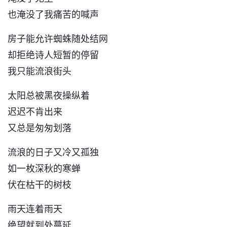
也淹没了我痛苦的喊声
房子能允许蜘蛛随处结网
却拒绝诗人短暂的停留
我只能流浪街头
太阳总被黑夜操纵着
迟迟不肯出来
又总是匆匆划落
流浪的日子又冷又孤独
如一枚深秋的寒蝉
伏在枯干的树枝
雨天连着雨天
绝望就到处蔓延