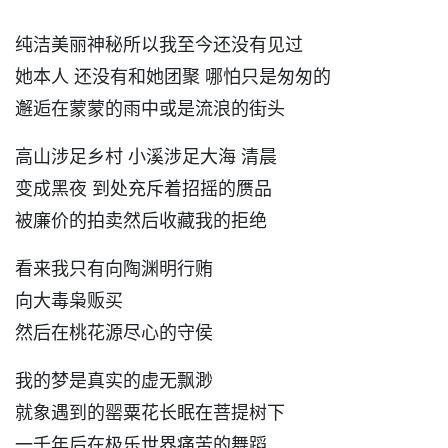
纯洁美丽神秘所以我至今还没有见过
她本人 还没有和她团聚 哪怕只是匆匆的
邂逅在蒙蒙的雨中或是流浪的街头
高山涉足乡村 小溪涉足大海 清晨
变成黑夜 到处充斥着招摇的赝品
被廉价的拍卖然后收藏我的拒绝
看来我只有向陶渊明行贿
向大毒枭贩买
然后在桃花源尽心的守侯
我的梦是真实的虚无飘渺
就象遇到的罂粟花长眠在菩提树下
一千年后在极乐世界痛苦的舞蹈