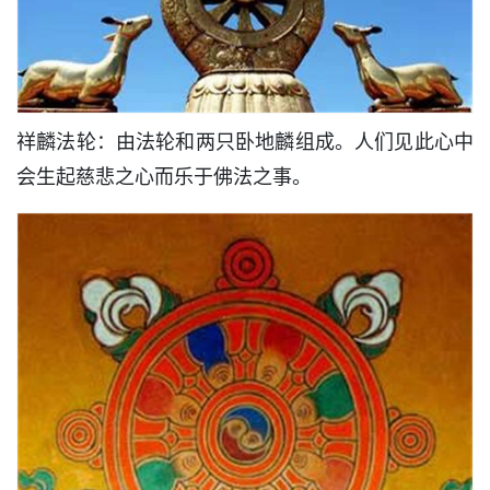
祥麟法轮：由法轮和两只卧地麟组成。人们见此心中
会生起慈悲之心而乐于佛法之事。