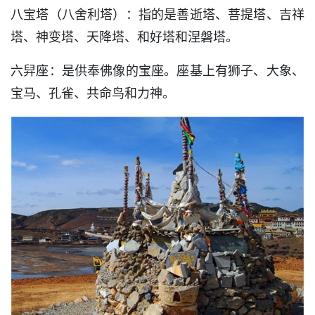
八宝塔（八舍利塔）：指的是善逝塔、菩提塔、吉祥
塔、神变塔、天降塔、和好塔和涅磐塔。
六舁座：是供奉佛像的宝座。座基上有狮子、大象、
宝马、孔雀、共命鸟和力神。