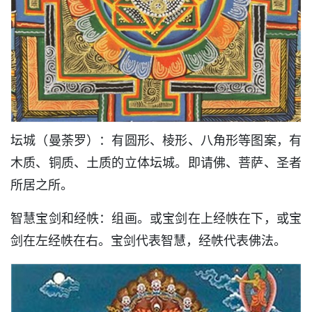
坛城（曼荼罗）：有圆形、棱形、八角形等图案，有
木质、铜质、土质的立体坛城。即请佛、菩萨、圣者
所居之所。
智慧宝剑和经帙：组画。或宝剑在上经帙在下，或宝
剑在左经帙在右。宝剑代表智慧，经帙代表佛法。