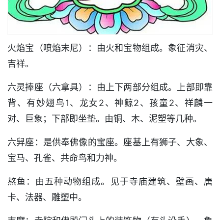
火焰宝（喷焰末尼）：由火和宝物组成。象征消灾、
吉祥。
六灵捧座（六拿具）：由上下两部分组成。上部即靠
背、有妙翅鸟1、龙女2、神鲸2、孩童2、祥麟一
对、巨象；下部即坐垫。由铜、木、泥塑等几种。
六舁座：是供奉佛像的宝座。座基上有狮子、大象、
宝马、孔雀、共命鸟和力神。
熬鱼：由五种动物组成。见于寺庙建筑、壁画、唐
卡、法器、雕塑中。