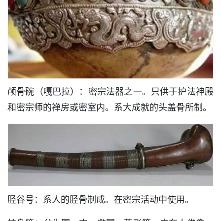
颅骨碗（嘎巴拉）：密宗法器之一。只供于护法神殿
和密宗师的禅房或密室内。系大成就的头盖骨所制。
胫谷号：系人的胫骨制成。在密宗活动中使用。