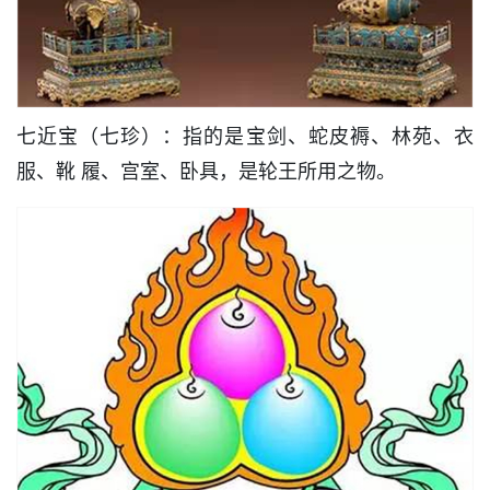
七近宝（七珍）：指的是宝剑、蛇皮褥、林苑、衣
服、靴 履、宫室、卧具，是轮王所用之物。