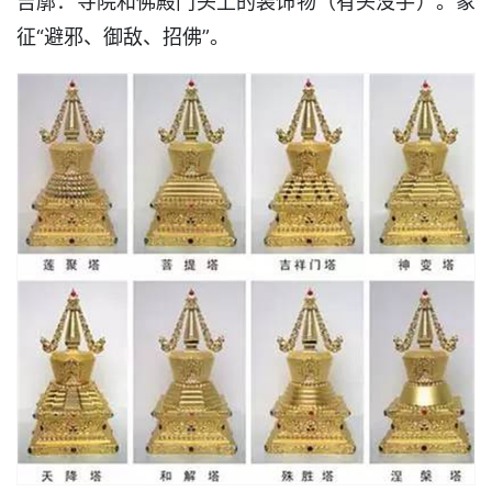
吉廓：寺院和佛殿门头上的装饰物（有头没手）。象
征“避邪、御敌、招佛”。