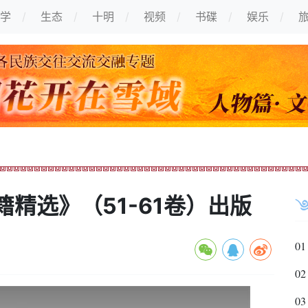
学
生态
十明
视频
书碟
娱乐
精选》（51-61卷）出版
01
02
03