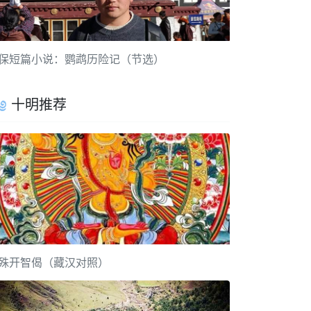
保短篇小说：鹦鹉历险记（节选）
十明推荐
殊开智偈（藏汉对照）