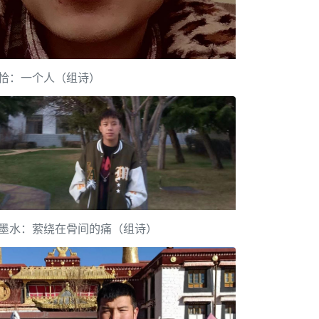
恰：一个人（组诗）
墨水：萦绕在骨间的痛（组诗）