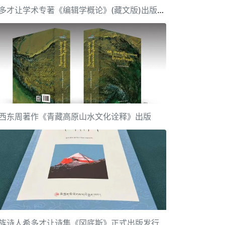
希多才让学术专著《编辑学概论》(藏文版)出版发行
西东周著作《青藏高原山水文化诠释》出版
族诗人希多才让诗集《冈底斯》正式出版发行