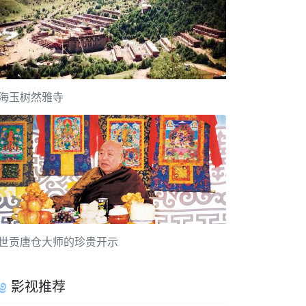
海玉树然雅寺
世贡唐仓大师的珍贵开示
影视推荐