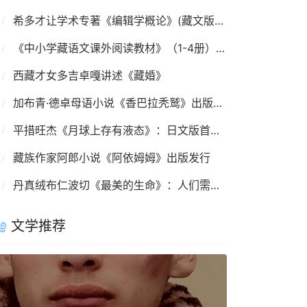
希多才让学术专著《编辑学概论》(藏文版)出版发行
《中小学藏语文课外阅读教材》（1-4册）出版发行
西藏才女多吉卓嘎讲述《藏婚》
加布青·德卓母语小说《香巴拉秃鹫》出版发行
平措旺杰《月球上存有液态》：日文版首发仪式在京举行
藏族作家阿郎小说《阿依姆姆》出版发行
丹真绒布仁波切《最美的生命》：人们需要安祥清净
文学推荐