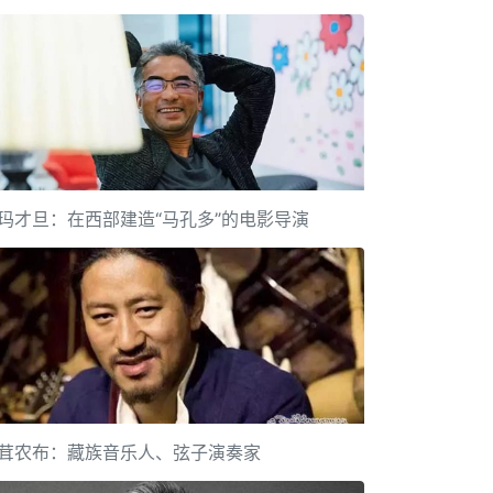
玛才旦：在西部建造“马孔多”的电影导演
茸农布：藏族音乐人、弦子演奏家