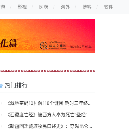
旅游
影视
医药
海外
博客
软件
热门排行
《藏地密码10》解118个谜团 耗时三年终出大结局
《西藏度亡经》被西方人奉为死亡“圣经”
《新疆回迁藏族牧民口述史》：穿越昆仑山的故事