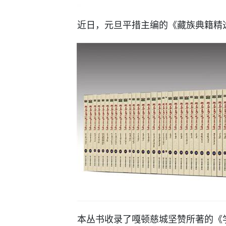
近日，元旦平措主编的《藏族典籍精选》
本丛书收录了嘎顿慈城坚赞所著的《学