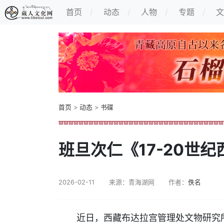
首页
动态
人物
专题
文
首页
>
动态
>
书碟
班旦次仁《17-20世
2026-02-11
来源：青海湖网
作者：
佚名
近日，西藏布达拉宫管理处文物研究所副