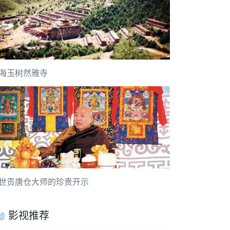
海玉树然雅寺
世贡唐仓大师的珍贵开示
影视推荐