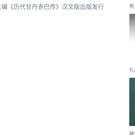
主编《历代甘丹赤巴传》汉文版出版发行
扎
藏