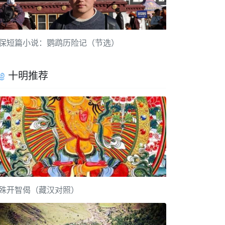
保短篇小说：鹦鹉历险记（节选）
十明推荐
殊开智偈（藏汉对照）