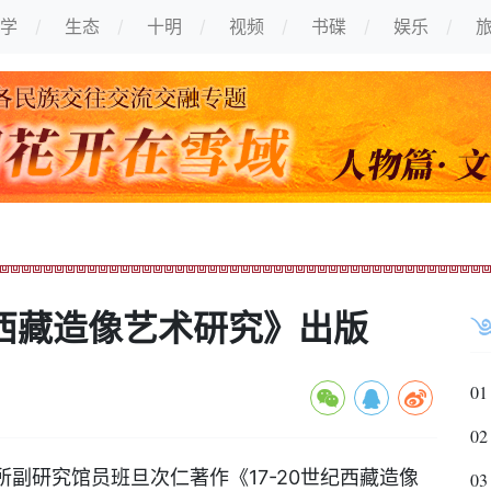
学
生态
十明
视频
书碟
娱乐
纪西藏造像艺术研究》出版
01
02
研究馆员班旦次仁著作《17-20世纪西藏造像
03