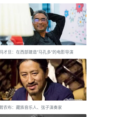
玛才旦：在西部建造“马孔多”的电影导演
茸农布：藏族音乐人、弦子演奏家