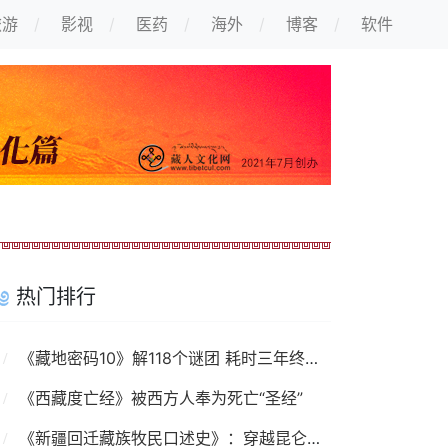
旅游
影视
医药
海外
博客
软件
热门排行
《藏地密码10》解118个谜团 耗时三年终出大结局
《西藏度亡经》被西方人奉为死亡“圣经”
《新疆回迁藏族牧民口述史》：穿越昆仑山的故事