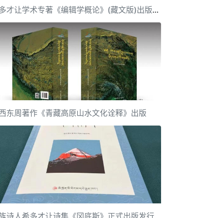
希多才让学术专著《编辑学概论》(藏文版)出版发行
西东周著作《青藏高原山水文化诠释》出版
族诗人希多才让诗集《冈底斯》正式出版发行