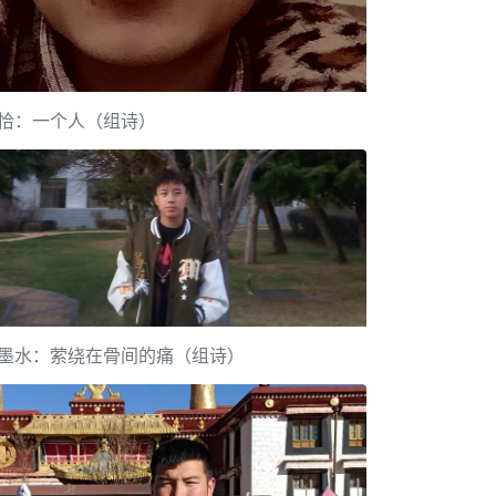
恰：一个人（组诗）
墨水：萦绕在骨间的痛（组诗）