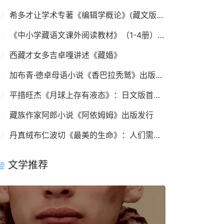
希多才让学术专著《编辑学概论》(藏文版)出版发行
《中小学藏语文课外阅读教材》（1-4册）出版发行
西藏才女多吉卓嘎讲述《藏婚》
加布青·德卓母语小说《香巴拉秃鹫》出版发行
平措旺杰《月球上存有液态》：日文版首发仪式在京举行
藏族作家阿郎小说《阿依姆姆》出版发行
丹真绒布仁波切《最美的生命》：人们需要安祥清净
文学推荐