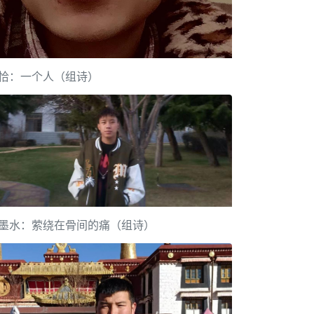
恰：一个人（组诗）
墨水：萦绕在骨间的痛（组诗）