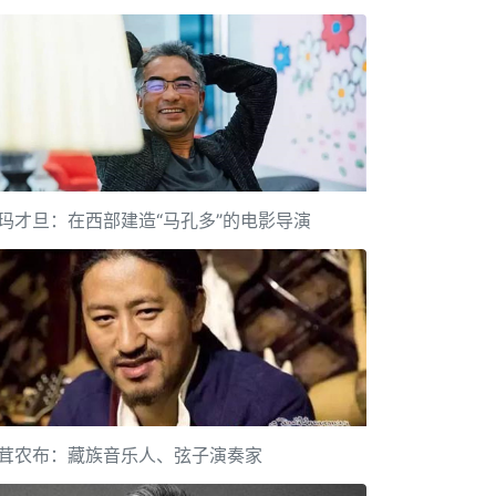
玛才旦：在西部建造“马孔多”的电影导演
茸农布：藏族音乐人、弦子演奏家