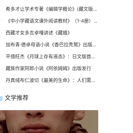
希多才让学术专著《编辑学概论》(藏文版)出版发行
《中小学藏语文课外阅读教材》（1-4册）出版发行
西藏才女多吉卓嘎讲述《藏婚》
加布青·德卓母语小说《香巴拉秃鹫》出版发行
平措旺杰《月球上存有液态》：日文版首发仪式在京举行
藏族作家阿郎小说《阿依姆姆》出版发行
丹真绒布仁波切《最美的生命》：人们需要安祥清净
文学推荐