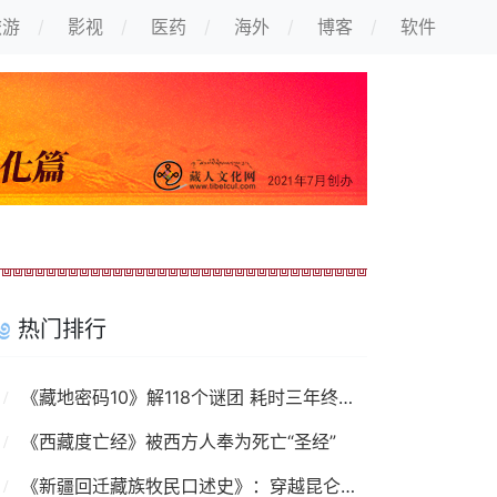
旅游
影视
医药
海外
博客
软件
热门排行
《藏地密码10》解118个谜团 耗时三年终出大结局
《西藏度亡经》被西方人奉为死亡“圣经”
《新疆回迁藏族牧民口述史》：穿越昆仑山的故事