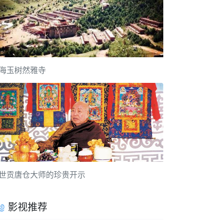
海玉树然雅寺
世贡唐仓大师的珍贵开示
影视推荐