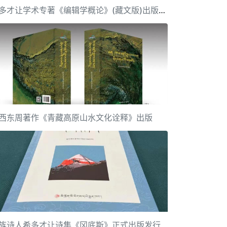
希多才让学术专著《编辑学概论》(藏文版)出版发行
西东周著作《青藏高原山水文化诠释》出版
族诗人希多才让诗集《冈底斯》正式出版发行