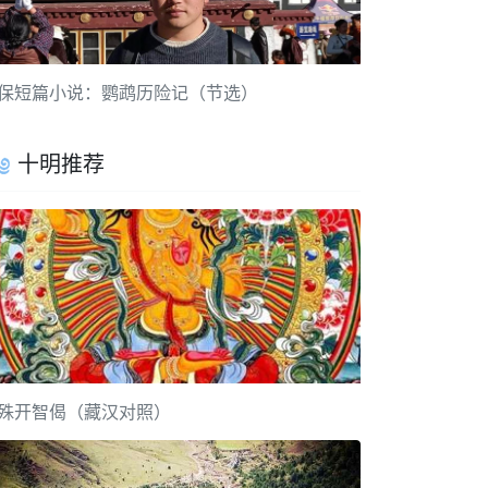
保短篇小说：鹦鹉历险记（节选）
十明推荐
殊开智偈（藏汉对照）