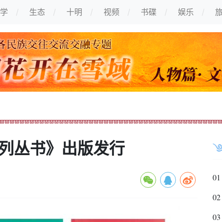
学
生态
十明
视频
书碟
娱乐
系列丛书》出版发行
01
02
03