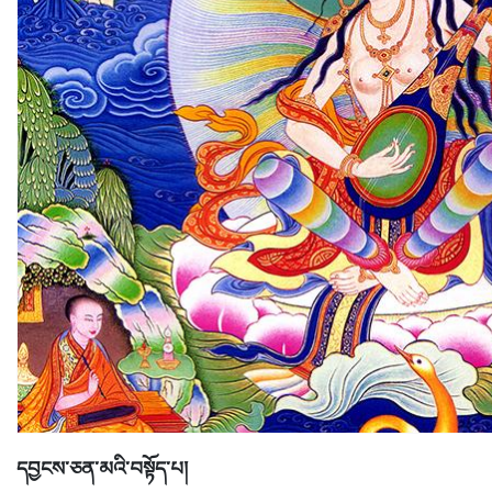
དབྱངས་ཅན་མའི་བསྟོད་པ།