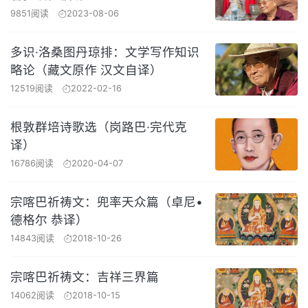
9851阅读
2023-08-06
多识·洛桑图丹琼排：文学写作知识
略论（藏文原作 汉文自译）
12519阅读
2022-02-16
根敦群培诗歌选（岗路巴·完代克
译）
16786阅读
2020-04-07
宗喀巴祈祷文：兜率天众篇（卓尼•
德格尔 恭译）
14843阅读
2018-10-26
宗喀巴祈祷文：吉祥三界篇
14062阅读
2018-10-15