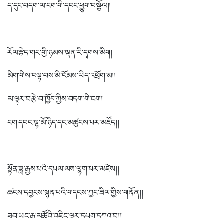
ད་དུང་བདག་ལ་ངག་གི་དབང་ཕྱུག་བསྩོལ།།
རོལ་རྩེད་གར་གྱི་ཉམས་ལྡན་རི་དྭགས་མིག།
མིག་གིས་བལྟ་བས་མི་ངོམས་ཡིད་འཕྲོག་མ།།
མ་ལྟར་བརྩེ་བ་ཁྱོད་ཀྱིས་བདག་གི་ངག།
ངག་དབང་ལྷ་མོ་ཉིད་དང་མཚུངས་པར་མཛོད།།
སྟོན་ཟླ་རྒྱས་པའི་དཔལ་ལས་ལྷག་པར་མཛེས།།
ཚངས་དབྱངས་སྙན་པའི་གདངས་ཀྱང་ཟིལ་གྱིས་གནོན།།
ཟབ་ཡང་རྒྱ་མཚོའི་འཇིང་ལྟར་དཔག་དཀའ་བ།།