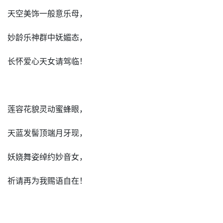
天空美饰一般意乐母，
妙龄乐神群中妩媚态，
长怀爱心天女请驾临！
莲容花貌灵动蜜蜂眼，
天蓝发髻顶端月牙现，
妖娆舞姿绰约妙音女，
祈请再为我赐语自在！