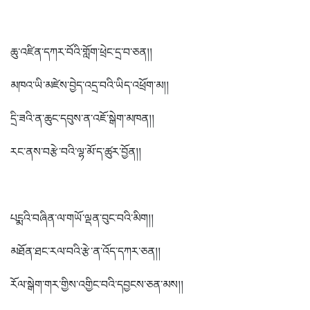
ཆུ་འཛིན་དཀར་བོའི་གློག་ཕྲེང་དྲ་བ་ཅན།།
མཁའ་ཡི་མཛེས་བྱེད་འདྲ་བའི་ཡིད་འཕྲོག་མ།།
དྲི་ཟའི་ན་ཆུང་དབུས་ན་འཇོ་སྒེག་མཁན།།
རང་ནས་བརྩེ་བའི་ལྷ་མོ་ད་ཚུར་བྱོན།།
པངྨའི་བཞིན་ལ་གཡོ་ལྡན་བུང་བའི་མིག།།
མཐོན་ཐང་རལ་བའི་རྩེ་ན་འོད་དཀར་ཅན།།
རོལ་སྒེག་གར་གྱིས་འགྱིང་བའི་དབྱངས་ཅན་མས།།