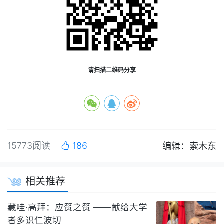
请扫描二维码分享
15773阅读
186
编辑：索木东
相关推荐
藏哇·高拜：应赞之赞 ——献给大学
者多识仁波切