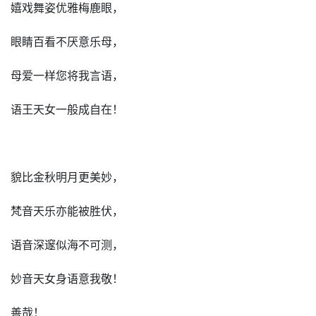
嬉戏舞姿优雅梅鹿眼，
眼睛百看不厌意乐母，
母爱一样您将我言语，
语王天女一般成自在！
貌比金秋明月更美妙，
梵音天乐亦能被胜伏，
语音深邃似海不可测，
妙音天女身语意我敬！
善哉！