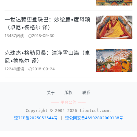
一世达赖更登珠巴：妙绘篇•度母颂
（卓尼•德格尔 译）
13487阅读
2018-09-30
克珠杰•格勒贝桑：清净雪山篇（卓
尼•德格尔 译）
12249阅读
2018-09-24
关于
版权
联系
—— 平台公约 ——
Copyright © 2004-2026 tibetcul.com.
琼ICP备2025053544号
|
琼公网安备46902802000138号