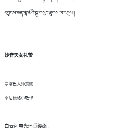
དབྱངས་ཅན་ལྷ་མོའི་སྐུ་གསུང་ཐུགས་ལ་འདུལ།།
妙音天女礼赞
宗喀巴大师撰赐
卓尼德格尔敬译
白云闪电光环垂缨络，