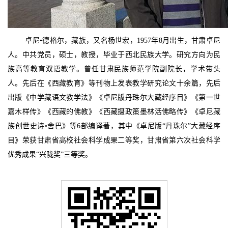
卓尼•德格尔，藏族，又名
杨世宏，1957年8月出生，甘肃卓尼
人。中共党员，硕士，教授，毕业于西北民族大学。
研究方向为民
族高等教育双语教学。
曾任甘肃民族师范学院副院长，学术带头
人。先后在《西藏教育》等刊物上发表教学研究论文十余篇，先后
出版《中学藏语文教学法》《卓尼版丹珠尔大藏经序目》《第一世
嘉木样传》《西藏的佛教》《西藏摄政策墨林活佛略传》《卓尼藏
族创世史诗•舍巴》等6部编译著，其中《卓尼版“丹珠尔”大藏经序
目》荣获甘肃省高校社会科学成果二等奖，甘肃省第六次社会科学
优秀成果“兴陇奖”三等奖。