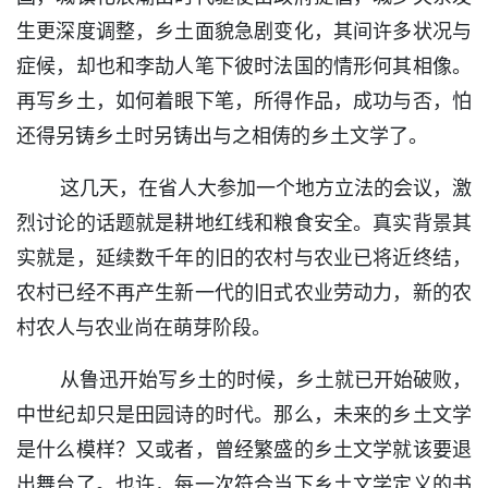
生更深度调整，乡土面貌急剧变化，其间许多状况与
症候，却也和李劼人笔下彼时法国的情形何其相像。
再写乡土，如何着眼下笔，所得作品，成功与否，怕
还得另铸乡土时另铸出与之相俦的乡土文学了。
这几天，在省人大参加一个地方立法的会议，激
烈讨论的话题就是耕地红线和粮食安全。真实背景其
实就是，延续数千年的旧的农村与农业已将近终结，
农村已经不再产生新一代的旧式农业劳动力，新的农
村农人与农业尚在萌芽阶段。
从鲁迅开始写乡土的时候，乡土就已开始破败，
中世纪却只是田园诗的时代。那么，未来的乡土文学
是什么模样？又或者，曾经繁盛的乡土文学就该要退
出舞台了。也许，每一次符合当下乡土文学定义的书