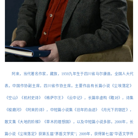
阿来，当代著名作家，藏族，1959九年生于四川省马尔康县。全国人大代
表。中国作协副主席，四川省作协主席。主要作品有长篇小说《尘埃落定》
《空山》《机村史诗》《格萨尔王》《云中记》，长篇非虚构《瞻对》，诗集
《梭磨河》《阿来的诗》，中短篇小说集《旧年的血迹》《月光下的银匠》，
散文集《大地的阶梯》《草木的理想国》，以及中短篇小说多部。2000年，长
篇小说《尘埃落定》获第五届“茅盾文学奖”；2009年，获得第七届“华语文学传