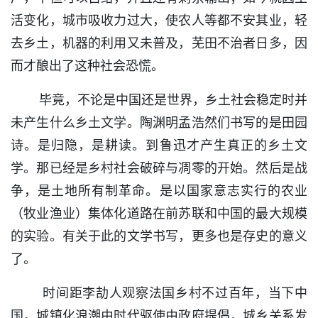
活变化，城市吸收力过大，使农人等都不安其业，轻
去乡土，机器的利用又未普及，芜田不治者日多，因
而才酿出了这种社会恐慌。
毕竟，不论是中国还是世界，乡土社会稳定时并
未产生什么乡土文学。陶渊明孟浩然们书写的是田园
诗。是归隐，是耕读。到鲁迅才产生真正的乡土文
学。那已经是乡村社会破碎与凋零的开始。然后是战
争，是土地所有制革命。是以国家意志实行的农业
（牧业渔业）集体化道路在前苏联和中国的最大规模
的实验。有关于此的文学书写，更多也是存史的意义
了。
时间距李劼人观察法国乡村不过百年，当下中
国，城镇化浪潮由时代驱使由政府提倡，城乡关系发