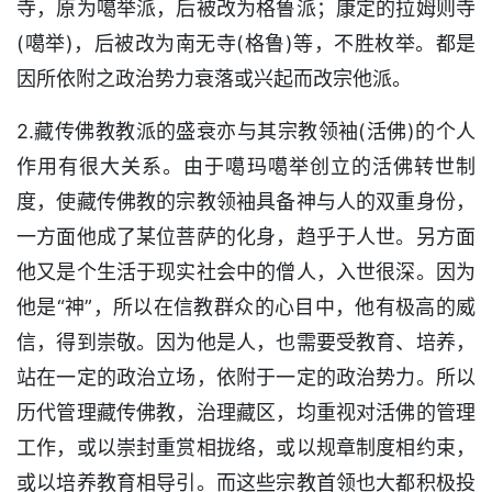
寺，原为噶举派，后被改为格鲁派；康定的拉姆则寺
(噶举)，后被改为南无寺(格鲁)等，不胜枚举。都是
因所依附之政治势力衰落或兴起而改宗他派。
2.藏传佛教教派的盛衰亦与其宗教领袖(活佛)的个人
作用有很大关系。由于噶玛噶举创立的活佛转世制
度，使藏传佛教的宗教领袖具备神与人的双重身份，
一方面他成了某位菩萨的化身，趋乎于人世。另方面
他又是个生活于现实社会中的僧人，入世很深。因为
他是“神”，所以在信教群众的心目中，他有极高的威
信，得到崇敬。因为他是人，也需要受教育、培养，
站在一定的政治立场，依附于一定的政治势力。所以
历代管理藏传佛教，治理藏区，均重视对活佛的管理
工作，或以崇封重赏相拢络，或以规章制度相约束，
或以培养教育相导引。而这些宗教首领也大都积极投