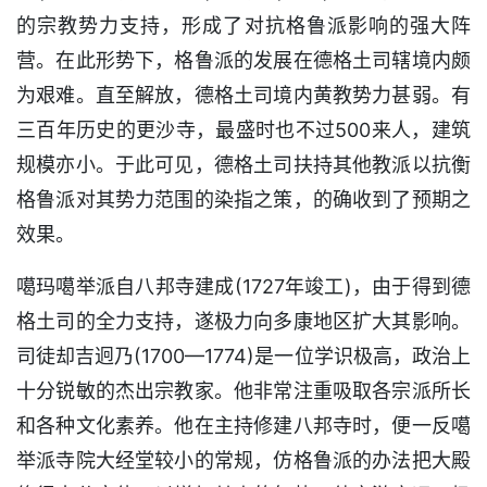
的宗教势力支持，形成了对抗格鲁派影响的强大阵
营。在此形势下，格鲁派的发展在德格土司辖境内颇
为艰难。直至解放，德格土司境内黄教势力甚弱。有
三百年历史的更沙寺，最盛时也不过500来人，建筑
规模亦小。于此可见，德格土司扶持其他教派以抗衡
格鲁派对其势力范围的染指之策，的确收到了预期之
效果。
噶玛噶举派自八邦寺建成(1727年竣工)，由于得到德
格土司的全力支持，遂极力向多康地区扩大其影响。
司徒却吉迥乃(1700—1774)是一位学识极高，政治上
十分锐敏的杰出宗教家。他非常注重吸取各宗派所长
和各种文化素养。他在主持修建八邦寺时，便一反噶
举派寺院大经堂较小的常规，仿格鲁派的办法把大殿