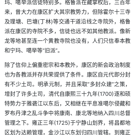
玛、噶举派信徒特别多。格鲁派在藏掌权后，三百年
来，曾大力在康区扩大其宗教势力，但除霍尔十三寺
及理塘、巴塘(丁林)等交通干道沿线之寺院外，格鲁
派在康区的寺院不多，信徒也远不如其他教派。像新
龙等地甚至连一个黄教寺院也没有，人们只信奉本教
和宁玛、噶举等“旧派”。
除了信仰上偏重密宗和本教外，康区的新会政治制度
也为各教派并存共荣提供了条件。康区自元代即分封
有不少土司。明承元制，并且采取“多封众建”之策，
增封了许多土司，清代自康熙三十九年(1700)逐和硕
特势力于雅砻江以东后，又相继在平息准噶尔侵藏和
罗布丹津之乱斗争中将康南、康北等地纳入四川总督
管理之下。雍正三年(1725)于宁静山划界，将昌都地
区划为达赖管理，金沙江以东划归四川管辖。到雍正