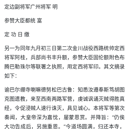
定边副将军广州将军 明
参赞大臣都统 富
定 功 日 缴
另一为同年九月初三日第二次金川战役西路统帅定西
将军阿桂，兵部尚书丰升额，参赞大臣固伦额附色布
腾巴勒珠尔等联署之执照，用定西将军印。其文摘录
如下：
谕巴尔绷寺喇嘛德努松巴古鲁：知悉汝遵奉斯笃胡图
克图遗教，来至西南两路军营，虔诚讽诵灭贼得胜真
经，令促浸贼人速行诛灭，具见诚心。本将军等第次
奏闻，大皇帝深为嘉忱，屡蒙恩赏。并降旨：“仍俟
大功告成后，另施重恩。”今道场圆满，归还本寺，