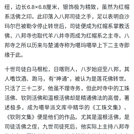
纽，边长6.8×6.8厘米，银饰极为精致，虽然为红帽
系活佛之印。此印落入八邦司徒之手，足以表明自沙
玛尔巴被勒令停止转世后，司徒便成为红帽系掌教活
佛，八邦寺也取代羊八井寺而成为红帽系之主寺。八
邦寺之所以历来与楚浦寺称为噶玛噶举上下二主寺即
缘于此。
十世司徒白马根松，日喀则人，八岁始迎至八邦，其
人嗜饮酒、跑马，有“神通”，被认为是莲花佛转世。
只活了三十二岁。他虽不理寺务，但此时寺中的工珠
活佛、钦则活佛和温根活佛却是精通佛法的高僧，著
述极多，成为噶举派文库中精华的《工珠文集》、
《钦则文集》便是他们的作品。尤其是温根活佛，是
司徒活佛之侄，九世司徒死后，他实际上主持八邦寺