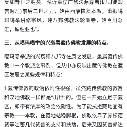
复如昔日之胜矣。晚近幸仗广慧法源尊者(即司徒却
吉迥乃)前后二世之力，始由西康恢复本派，重振噶
玛噶举讲修宗风，建八邦佛教法轮洲寺，始百川总
汇，诚胜业也”。
三、从噶玛噶举的兴衰看藏传佛教发展的特点。
噶玛噶举派的兴衰和八邦寺在康之发展，虽属藏传佛
教中一个教派之事例，但从中亦反映出藏传佛教在藏
区发展之某些规律和特点：
1.藏传佛教的政治依附性很强。虽然藏传佛教的教旨
和汉地佛教一样都是“出世”的。但它一开始立足于藏
区，即带有浓厚的政治依附性。为了能抗拒藏地固有
宗教——本教，在藏地站稳脚根，佛教依靠了赤松德
赞等吐蕃几代赞普的支持和扶助。后来又因赞普郎达