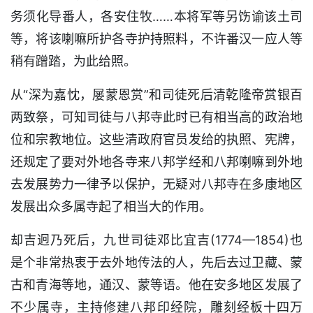
务须化导番人，各安住牧……本将军等另饬谕该土司
等，将该喇嘛所护各寺护持照料，不许番汉一应人等
稍有蹭踏，为此给照。
从“深为嘉忱，屡蒙恩赏”和司徒死后清乾隆帝赏银百
两致祭，可知司徒与八邦寺此时已有相当高的政治地
位和宗教地位。这些清政府官员发给的执照、宪牌，
还规定了要对外地各寺来八邦学经和八邦喇嘛到外地
去发展势力一律予以保护，无疑对八邦寺在多康地区
发展出众多属寺起了相当大的作用。
却吉迥乃死后，九世司徒邓比宜吉(1774—1854)也
是个非常热衷于去外地传法的人，先后去过卫藏、蒙
古和青海等地，通汉、蒙等语。他在安多地区发展了
不少属寺，主持修建八邦印经院，雕刻经板十四万