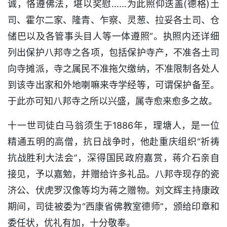
诚，恪遵佛法，堪以奖慰……为此照仰迭盖(德格)土
司、霍尔二家、隆青、乍察、灵葱、拉妥各土司、仓
储巴以及各管事头目人等一体遵照”。执照内还详细
列出保护八邦寺之各项，包括保护寺产，不准各土司
向寺摊派，寺之属民不准拖欠缴纳，不准限制各处人
到该寺出家和外地喇嘛来寺学经等，可谓保护备至。
于此亦可知八邦寺之所以兴盛，属寺愈来愈多之故。
十一世司徒白马翁须生于1886年，理塘人，是一位
精通五明的高僧，抗日战争时，他赴重庆组织“祈祷
抗战胜利大法会”，深得国民政府嘉赏，蒋介石亲自
接见，予以嘉勉，并赠给许多礼品。八邦寺现存的瓷
济公、伏虎罗汉像等均为蒋之赠物。刘文辉主持康政
期间，司徒被委为“西康省佛教室德师”，颁给印章和
委任状，优礼有加，十分敬奉。