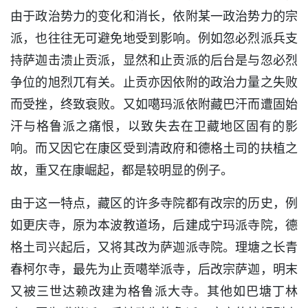
由于政治势力的变化和消长，依附某一政治势力的宗
派，也往往无可避免地受到影响。例如忽必烈派兵支
持萨迦击溃止贡派，显然和止贡派的后台是与忽必烈
争位的旭烈兀有关。止贡亦因依附的政治力量之失败
而受挫，终致衰败。又如噶玛派依附藏巴汗而遭固始
汗与格鲁派之痛恨，以致失去在卫藏地区固有的影
响。而又因它在康区受到清政府和德格土司的扶植之
故，重又在康崛起，都是较明显的例子。
由于这一特点，藏区的许多寺院都有改宗的历史，例
如更庆寺，原为本波教道场，后建成宁玛派寺院，德
格土司兴起后，又将其改为萨迦派寺院。理塘之长青
春柯尔寺，最先为止贡噶举派寺，后改宗萨迦，明末
又被三世达赖改建为格鲁派大寺。其他如巴塘丁林