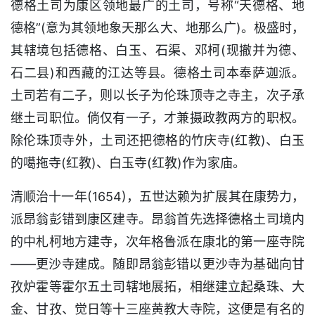
德格土司为康区领地最广的土司，号称“天德格、地
德格”(意为其领地象天那么大、地那么广)。极盛时，
其辖境包括德格、白玉、石渠、邓柯(现撤并为德、
石二县)和西藏的江达等县。德格土司本奉萨迦派。
土司若有二子，则以长子为伦珠顶寺之寺主，次子承
继土司职位。倘仅有一子，才兼摄政教两方的职权。
除伦珠顶寺外，土司还把德格的竹庆寺(红教)、白玉
的噶拖寺(红教)、白玉寺(红教)作为家庙。
清顺治十一年(1654)，五世达赖为扩展其在康势力，
派昂翁彭错到康区建寺。昂翁首先选择德格土司境内
的中札柯地方建寺，次年格鲁派在康北的第一座寺院
——更沙寺建成。随即昂翁彭错以更沙寺为基础向甘
孜炉霍等霍尔五土司辖地展拓，相继建立起桑珠、大
金、甘孜、觉日等十三座黄教大寺院，这便是有名的