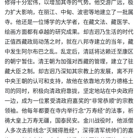
修得十分宏伟，以增加其寺的气势。他交游广远，极
力扩大影响，在丽江、中甸、波密等地建立了一批属
寺。他还是一位博学的大学者，在藏文法、藏医学、
绘画方面都有卓越的研究成果。却吉迥乃生活的时代
正值西藏政局动荡之时，就在八邦寺建立的当年，藏
中发生阿尔布巴之乱。乱定后，清廷将达赖迁至康区
的朝宁暂住。清王朝为加强对西藏的管理，建立了驻
藏大臣之制。却吉迥乃深知其宗教上的发展，离不开
中央王朝的认可和支持，故他在依靠地方势力德格土
司的同时，积极向清政府靠拢，坚定地站在中央政府
一边，成为一位累受清政府嘉奖的“非常恭顺”的宗教
领袖。他每年都要在寺内举行念“万寿经”的法事，祈
祷大皇上万寿无疆，国泰民安。金川战役时，他派僧
人多次去前线念“灭贼得胜经”，深得清军统帅们的嘉