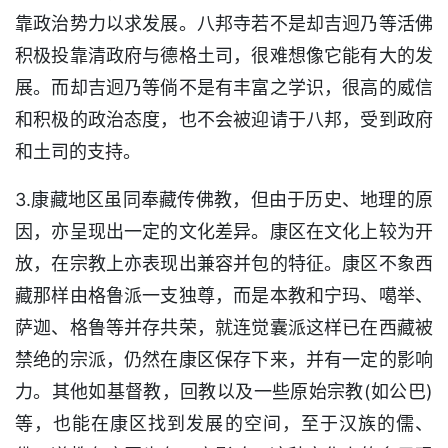
靠政治势力以求发展。八邦寺若不是却吉迥乃等活佛
积极投靠清政府与德格土司，很难想像它能有大的发
展。而却吉迥乃等倘不是有丰富之学识，很高的威信
和积极的政治态度，也不会被迎请于八邦，受到政府
和土司的支持。
3.康藏地区虽同奉藏传佛教，但由于历史、地理的原
因，亦呈现出一定的文化差异。康区在文化上较为开
放，在宗教上亦表现出兼容并包的特征。康区不象西
藏那样由格鲁派一支独尊，而是本教和宁玛、噶举、
萨迦、格鲁等并存共荣，就连觉囊派这样已在西藏被
禁绝的宗派，仍然在康区保存下来，并有一定的影响
力。其他如基督教，回教以及一些原始宗教(如公巴)
等，也能在康区找到发展的空间，至于汉族的儒、