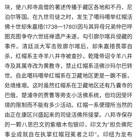
块，使八邦寺高僧的著述传播于藏区各地和不丹、尼
泊尔等国。在九世司徒之时，发生了噶玛噶举红帽活
佛十世却朱嘉措(1738—1780)因与其异母兄弟仲巴呼
图克图争夺六世班禅遗产未遂，勾引廓尔喀兵侵藏的
事件。清廷派大军击败廓尔喀后，却朱嘉措畏罪自
杀，红帽系主寺羊八井寺被查抄。乾隆帝诏令羊八井
寺及其属寺改为黄教寺，禁止红帽系活佛沙玛尔巴转
世。自此噶玛噶举红帽系在卫藏地区更是一蹶不振，
处境维艰。这时虽然红帽系在卫藏地区还有乃囊寺的
巴俄，楚浦寺的贾曹等旁支小活佛系统，但均因受环
境的限制而不能有多少活动。红帽一系便理所当然的
由正在康区兴盛起来的司徒活佛所接掌。八邦寺保存
的一颗八思巴文的紫檀木包银印，印文为“担负佛陀
事业成就自在执掌红帽冠冕者之印”。印纽为龙布