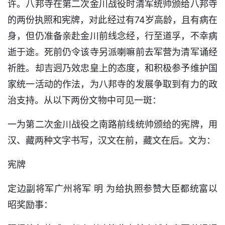
许。八邦寺在第二次金川战役时清军统帅颁给八邦寺
的两份执照和宪牌，对此经过有74岁高龄，且有病在
身，但仍准备亲赴金川前线念经，行至道孚，不幸病
逝于途。死前仍令该寺另派喇嘛前去军营为清军诵经
祈胜。却吉迥乃效忠皇上的态度，和积极参予维护国
家统一活动的作法，为八邦寺的发展争取到有力的政
治支持。从以下两份文物中可见一斑：
一为第二次金川战役之南路前线统帅颁给的宪牌，用
汉、藏两种文字书写，汉文在前，藏文在后。文为：
宪牌
定边副将军广州将军 明 为给执照参赞大臣都统富以
昭奖励事：