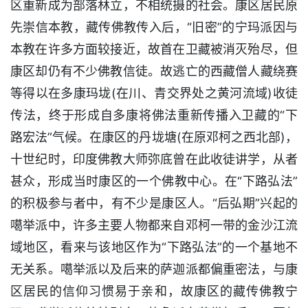
区重新成为部落林立，不相统摄的社会。康区居民原
先崇信本教，藏传佛教传入后，“旧密”的宁玛派因与
本教在许多方面较接近，故首在卫藏被消灭殆尽，但
康区却仍有不少佛教信徒。故逃亡的西藏僧人藏绕赛
等得以在多康玛垅(在川、青交界处之黄河流域)收徒
传法，终于形成自多康将佛法重新传播入卫藏的“下
路宏法”气候。在康区的丹垅塘(在原邓柯之西北部)，
十世纪时，印度佛教大师弥底曾在此收徒讲学，从者
甚众，形成当时康区的一个佛教中心。在“下路弘法”
的积极参与者中，有不少是康区人。“后弘期”兴起的
噶举派中，许多主要人物都来自邓柯一带的金沙江流
域地区，看来与该地区作为“下路弘法”的一个基地不
无关系。噶举派以及后来的萨迦派都偏重密法，与康
区居民的信仰习惯易于亲和，故康区的藏传佛教宁