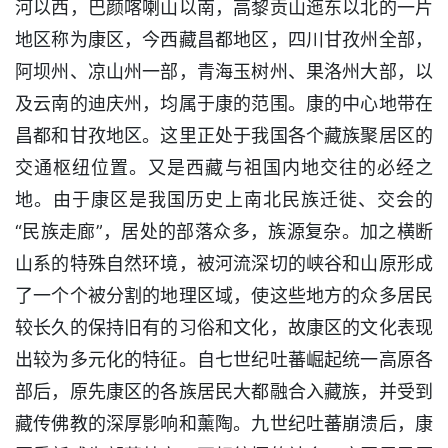
河以西，巴颜喀喇山以南，高黎贡山迤东以北的一片
地区称为康区，今西藏昌都地区，四川甘孜州全部，
阿坝州、凉山州一部，青海玉树州、果洛州大部，以
及云南的迪庆州，均属于康的范围。康的中心地带在
昌都和甘孜地区。这里正处于我国各个藏族聚居区的
交通枢纽位置。又是西藏与祖国内地交往的必经之
地。由于康区是我国历史上南北民族迁徙、交会的
“民族走廊”，居处的部落众多，族源复杂。加之横断
山系的特殊自然环境，被河流深切的峡谷和山原形成
了一个个被分割的地理区域，使这些地方的众多居民
较长久的保持旧有的习俗和文化，故康区的文化表现
出较为多元化的特征。自七世纪吐蕃崛起统一高原各
部后，原先康区的各族居民大都融合入藏族，并受到
藏传佛教的深厚影响和薰陶。九世纪吐蕃崩溃后，康