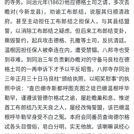
的寺务。同治元年(1862)他应德格土司之请，多次去
瞻对(今新龙县)，劝谕工布郎结，说服其归顺清政
府。甚至主动担任工布郎结之担保人，与其县结盟
誓，以消除工布郎结之疑虑。但后来工布郎结变卦，
撕毁誓约，起兵攻击德格、孔撒等土司，反抗清廷。
温根因担任保人被牵连在内，遭受禁锢。八邦寺也受
到非难。到同治三年负责剿办瞻对的守备马良柱在德
格土司的一再申诉下才予以平反昭雪。八邦寺存同治
三年正月三十日马良柱“颁给执照，以昭奖慰事”的执
照中说：“查巴绷寺斯都呼图克图之徒巴绷温根呼毕
勒罕，谨遵该管德尔格忒之谕，屡赴瞻巢和息。惟逆
酋工布郎结乃无天良之人，屡经改悔誓盟，该巴绷温
根呼毕勒罕身受不白之冤。本府会同番员查询德尔格
忒各头目僧俗，皂白分明，实无他故。该喇嘛讽经心