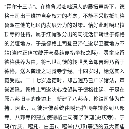
“霍尔十三寺”。在格鲁派咄咄逼人的展拓声势下，德
格土司出于维护自身权力的考虑，不能不采取抵制格
鲁派在他的地区内发展势力的对策。恰好此时噶玛拉
顶寺的住持，属于红帽系分出的司徒活佛转世于德格
的龚垭地方，于是德格土司登巴泽仁遂以卫藏地方不
靖(当时正值拉藏汗与桑结嘉措争权之际)，灵童应留
德格供养为由，将七世司徒的转世灵童却吉迥乃留于
德格，送入龚垭之班觉寺学经。十四岁时，始送其入
藏受戒。二十七岁返德时，却吉迥乃已广学诸法，声
誉甚隆。德格土司遂决心挽留其于德格住锡，于是在
原八邦旧寺的废墟上，新建了八邦寺，移请司徒为住
持。因此，司徒活佛系统由噶玛拉顶寺转移到八邦
寺。八邦寺的建立使德格土司有了萨迦(更庆寺)、宁
玛(竹庆、噶托、白玉)、噶举(八邦)等派的五大家庙