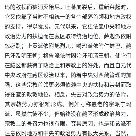
玛的敌视而被消灭殆尽。吐蕃崩裂后，重新兴起时，
它又依靠了当时不相统一的各个部落首领和地方政权
的支持，得以发展。元代以来，它更依靠中央和地方
政治势力的扶植而在藏区取得统治地位。萨迦派依附
忽必烈；止贡派依附旭烈兀；噶玛派依附仁蚌巴、藏
巴汗及明王朝；格鲁派依附固始汗和清王朝，使它们
在藏区都获得了政治上和宗教上的好处。而且自元代
中央政府在藏区设治以来，随着中央对西藏管理的加
强，这些宗教首领更必须依赖中央的扶持和崇封而取
得在藏的政教地位。相反，失去对政治势力的依附，
其宗教势力亦很难形成。例如号称最老的宗派宁玛
派，虽然信徒不少，但始终没在藏区形成政治势力，
宗教上的号召力也很有限，究其原因，也是和该派不
注意依附地方和中央的政治势力有很大关系。当然，