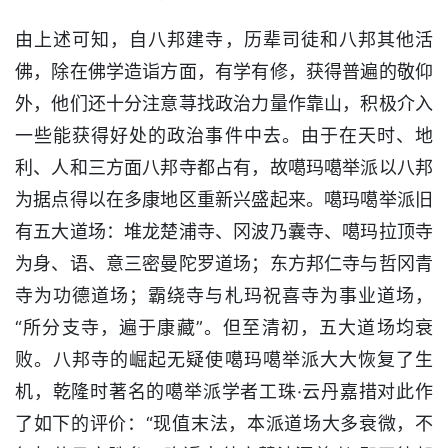
由上述可知，自八邦建寺，历辈司徒和八邦其他活
佛，除在佛学造诣方面，有学有修，获得普遍的敬仰
外，他们还十分注意荨找政治力量作靠山，积极介入
一些能获得好处的政治事件中去。由于在天时、地
利、人和三方面八邦寺都占有，故噶玛噶举派以八邦
为据点得以在多康地区重新兴盛起来。噶玛噶举派旧
有五大道场：堆龙楚浦寺、冈波乃囊寺、噶玛拉顶寺
为身、语、意三密曼陀罗道场；东方邦仁寺与哲冈青
寺为功德道场；霸绕寺与札玛祝喜寺为事业道场，
“所分支寺，遍于康藏”。但至清初，五大道场均衰
败。八邦寺的崛起无疑使噶玛噶举派大大恢复了生
机，乾隆时著名的噶举派学者工珠·云丹嘉措对此作
了如下的评价：“现值末法，本派道场大多衰微，不