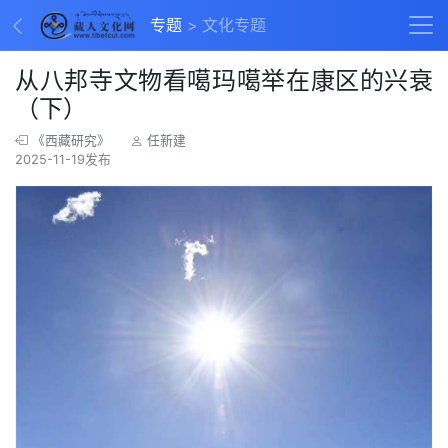
专题
文化专题
从八邦寺文物看噶玛噶举在康区的兴衰
（下）
《西藏研究》
任新建
2025-11-19发布