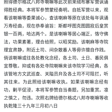
照得德尔格忒八邦寺喇嘛等此次前来绒布寨军营讽诵
得胜经典。本将军参赞蒙经奏明。自抵军营以来，观
看该喇嘛等委果诚心，查该喇麻等原在该处每年讽诵
万寿经曲，现在恭奉谕旨：斯都呼图克图圆寂后皇赏
银一百两，哈达两个。是该喇嘛等居心端正，恪守佛
法，功果素著，理合给照，以昭奖励。该喇麻等寺院
理宜肃静，附近土司、间杂散番人等毋许擅自作践。
倘该喇嘛或往各处教化念经，各土司、土日、番民俱
宜尊敬。抑或有各处寺院喇嘛来该寺院学习经典，各
该管地方文武巡查、关隘员弁及各土司不可阻拦，听
其往来。为此照给该喇嘛收执。如果该喇嘛念经有
功，剿平促浸，本将军参赞自当奏题，另加重赏。凛
之慎之，勿违。次照右牌给德尔格忒八邦寺喇嘛等收
执乾隆三十九年三月初八日