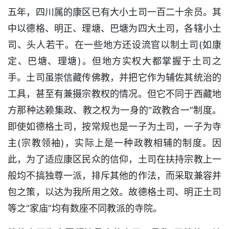
五年，四川属的康区已有大小土司一百二十余员。其
中以德格、明正、理塘、巴塘为四大土司，各辖小土
司、头人若干。在一些地方还设流官以制土司(如康
定、巴塘、理塘)。但地方实权大都掌握于土司之
手。土司虽崇信藏传佛教，并把它作为辅佐其统治的
工具，甚至有兼摄宗教权的情况。但它不同于西藏地
方那种达赖集政、教之权为一身的“政教合一”制度。
即使如德格土司，按常规也是一子为土司，一子为寺
主(宗教领袖)，实际上是一种政教相辅的制度。因
此，为了适应康区民众的信仰，土司在扶持宗教上一
般均不搞独尊一派，排斥其他的作法，而采取兼容并
包之策，以达为我所用之效。故德格土司、明正土司
等之“家庙”均有数座不同教派的寺院。