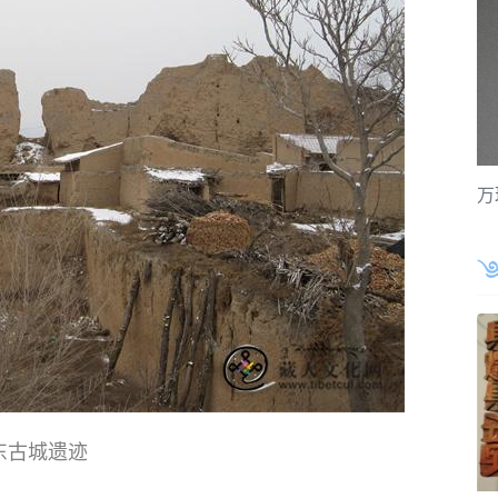
万
东古城遗迹