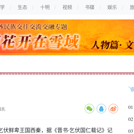
学
生态
十明
视频
书碟
娱乐
01
瑙乳
02
乞伏鲜卑王国西秦，据《晋书·乞伏国仁载记》记
03