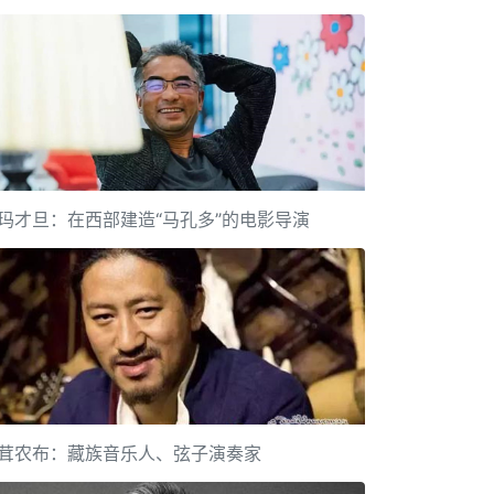
玛才旦：在西部建造“马孔多”的电影导演
茸农布：藏族音乐人、弦子演奏家