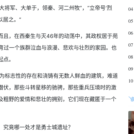
大将军、大单于，领秦、河二州牧”，“立帝号‘烈
04
以居之。”
05
06
而且，在西秦生与灭46年的动荡中，其政权居于苑
07
养育过一个族群泣血与浪漫、悲欢与壮烈的家园。也
08
起点。
09
作为标志性的存在和浇铸有无数人鲜血的建筑，难道
10
潜伏，那些斗转星移的驰骋，那些重兵压境时的激
及粗野的爱情和悲壮的拥别，它们现在藏匿于一个
，究竟哪一处才是勇士城遗址？