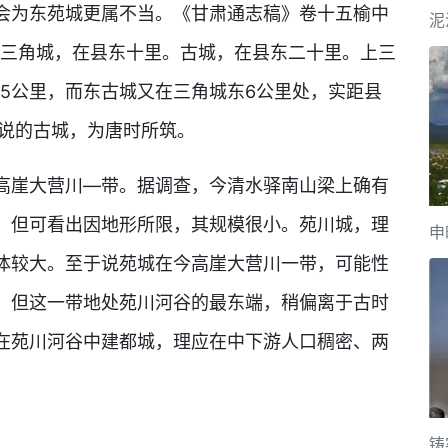
会为东苑城更属不当。《甘肃通志稿》卷十五榆中
泥
。三角城，在县东十里。古城，在县东二十里。上三
5公里，而东古城又在三角城东6公里处，实距县
所说的古城，为唐时所筑。
高崖大营川—带。据调查，今清水驿南山梁上确有
，但可看出因地形所限，其规模很小。苑川城，理
申
体较大。至于说苑城在今高崖大营川一带，可能性
，但这一带地处苑川河谷的最东端，稍偏离于古时
在苑川河谷中建都城，理应在中下游人口稠密、两