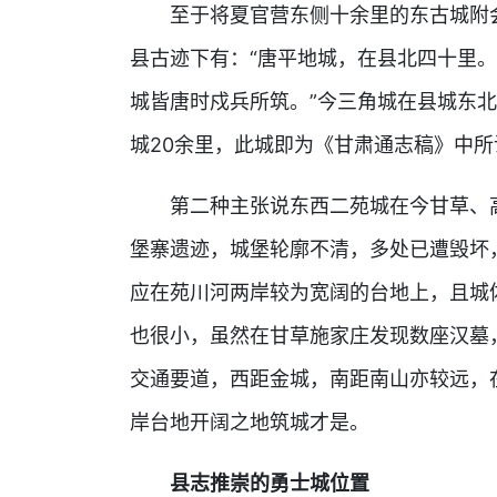
至于将夏官营东侧十余里的东古城附
县古迹下有：“唐平地城，在县北四十里
城皆唐时戍兵所筑。”今三角城在县城东北
城20余里，此城即为《甘肃通志稿》中
第二种主张说东西二苑城在今甘草、
堡寨遗迹，城堡轮廓不清，多处已遭毁坏
应在苑川河两岸较为宽阔的台地上，且城
也很小，虽然在甘草施家庄发现数座汉墓
交通要道，西距金城，南距南山亦较远，
岸台地开阔之地筑城才是。
县志推崇的勇士城位置