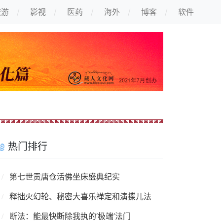
旅游
影视
医药
海外
博客
软件
热门排行
第七世贡唐仓活佛坐床盛典纪实
释拙火幻轮、秘密大喜乐禅定和演揲儿法
断法：能最快断除我执的‘极端’法门