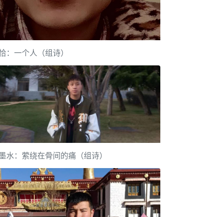
恰：一个人（组诗）
墨水：萦绕在骨间的痛（组诗）