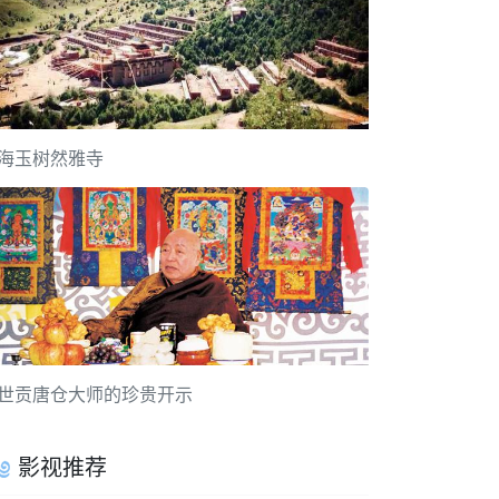
海玉树然雅寺
世贡唐仓大师的珍贵开示
影视推荐