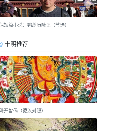
保短篇小说：鹦鹉历险记（节选）
十明推荐
殊开智偈（藏汉对照）