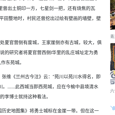
里曾出土铜印一方，七星剑一把，还有烧焦的瓦
在平田整地时，村民还曾挖出过绘有壁画的墙壁，壁
青
壤处夏官营侧有废城，王家崖侧亦有古城，较大，俱
说的研究者将夏官营西侧l华里的乱庄城址定为勇
认作东苑城。
。张维《兰州古今注》云：“苑川以苑川水得名，即
川。……此西城当即西苑城，应在今榆中县境清水
六
行的李博士就持这种看法。
中国历史地图集》将勇士城标在金崖一带。但在这一