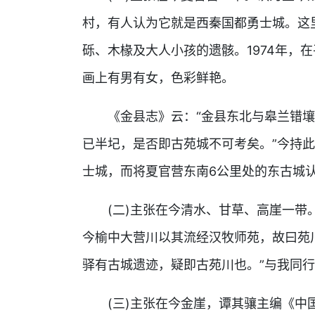
村，有人认为它就是西秦国都勇士城。这
砾、木椽及大人小孩的遗骸。1974年，
画上有男有女，色彩鲜艳。
《金县志》云：“金县东北与皋兰错
已半圮，是否即古苑城不可考矣。”今持此
士城，而将夏官营东南6公里处的东古城
(二)主张在今清水、甘草、高崖一带
今榆中大营川以其流经汉牧师苑，故曰苑
驿有古城遗迹，疑即古苑川也。”与我同
(三)主张在今金崖，谭其骧主编《