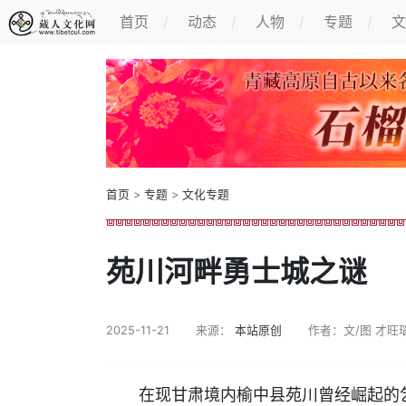
首页
动态
人物
专题
文
首页
>
专题
>
文化专题
苑川河畔勇士城之谜
2025-11-21
来源：
本站原创
作者：文/图 才旺
在现甘肃境内榆中县苑川曾经崛起的